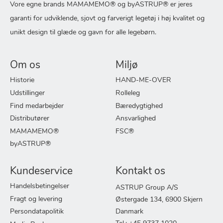
Vore egne brands MAMAMEMO® og byASTRUP® er jeres
garanti for udviklende, sjovt og farverigt legetøj i høj kvalitet og
unikt design til glæde og gavn for alle legebørn.
Om os
Miljø
Historie
HAND-ME-OVER
Udstillinger
Rolleleg
Find medarbejder
Bæredygtighed
Distributører
Ansvarlighed
MAMAMEMO®
FSC®
byASTRUP®
Kundeservice
Kontakt os
Handelsbetingelser
ASTRUP Group A/S
Fragt og levering
Østergade 134, 6900 Skjern
Persondatapolitik
Danmark