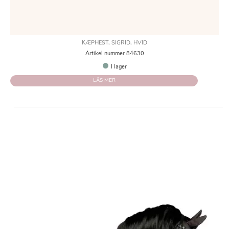
KÆPHEST, SIGRID, HVID
Artikel nummer 84630
I lager
LÄS MER