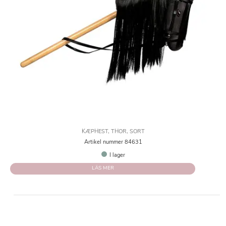
KÆPHEST, THOR, SORT
Artikel nummer 84631
I lager
LÄS MER