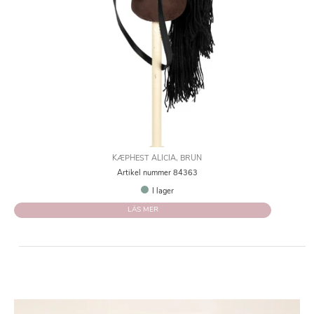
KÆPHEST ALICIA, BRUN
Artikel nummer 84363
I lager
LÄS MER