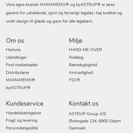
Vore egne brands MAMAMEMO® og byASTRUP® er jeres
garanti for udviklende, sjovt og farverigt legetøj i høj kvalitet og
unikt design til glæde og gavn for alle legebørn.
Om os
Miljø
Historie
HAND-ME-OVER
Udstillinger
Rolleleg
Find medarbejder
Bæredygtighed
Distributører
Ansvarlighed
MAMAMEMO®
FSC®
byASTRUP®
Kundeservice
Kontakt os
Handelsbetingelser
ASTRUP Group A/S
Fragt og levering
Østergade 134, 6900 Skjern
Persondatapolitik
Danmark