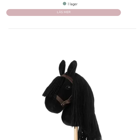
I lager
LÄS MER