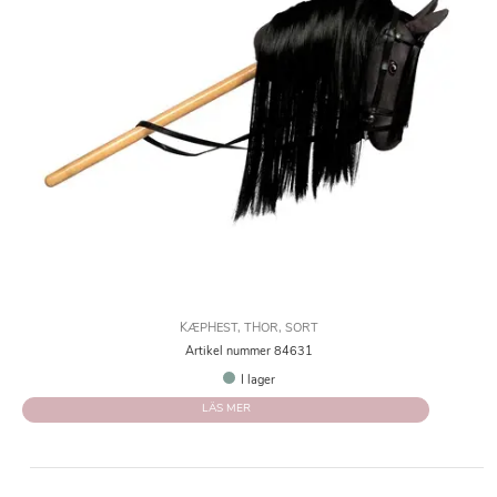
KÆPHEST, THOR, SORT
Artikel nummer 84631
I lager
LÄS MER