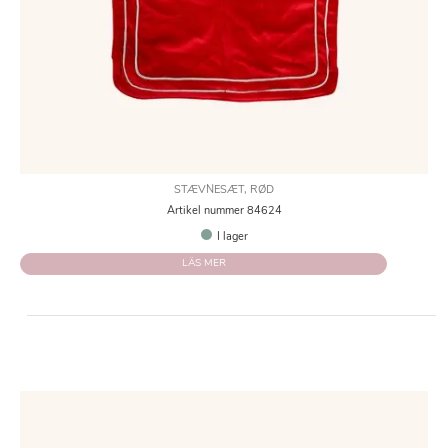
STÆVNESÆT, RØD
Artikel nummer 84624
I lager
LÄS MER