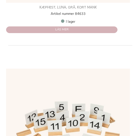
KÆPHEST, LUNA, GRÅ, KORT MANK
Artikel nummer 84633
I lager
LÄS MER