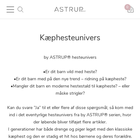
0
Kæphesteunivers
by ASTRUP® hesteunivers
•Er dit barn vild med heste?
•Er dit barn med på den nye trend – ridning på kæpheste?
•Mangler dit barn en moderne hestestald til kæpheste? – eller
måske strigler?
Kan du svare ”Ja” til et eller flere af disse spørgsmål, så kom med
ind i det eventyrlige hesteunivers fra by ASTRUP® serien, hvor
der løbende bliver tilføjet flere artikler.
I generationer har både drenge og piger leget med den klassiske
kæphest og den er stadig et hit hos børnene og deres forældre.