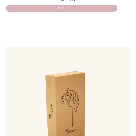
I lager
LÄS MER