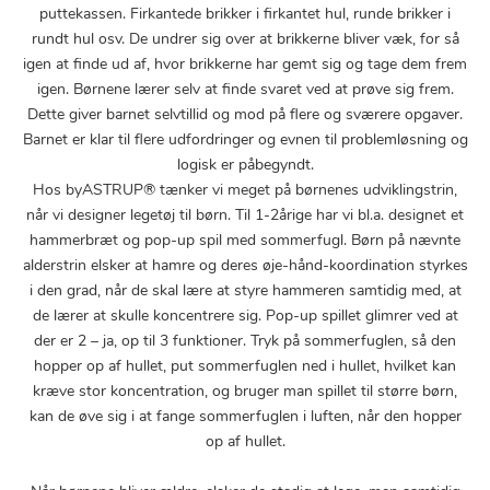
puttekassen. Firkantede brikker i firkantet hul, runde brikker i
rundt hul osv. De undrer sig over at brikkerne bliver væk, for så
igen at finde ud af, hvor brikkerne har gemt sig og tage dem frem
igen. Børnene lærer selv at finde svaret ved at prøve sig frem.
Dette giver barnet selvtillid og mod på flere og sværere opgaver.
Barnet er klar til flere udfordringer og evnen til problemløsning og
logisk er påbegyndt.
Hos byASTRUP® tænker vi meget på børnenes udviklingstrin,
når vi designer legetøj til børn. Til 1-2årige har vi bl.a. designet et
hammerbræt og pop-up spil med sommerfugl. Børn på nævnte
alderstrin elsker at hamre og deres øje-hånd-koordination styrkes
i den grad, når de skal lære at styre hammeren samtidig med, at
de lærer at skulle koncentrere sig. Pop-up spillet glimrer ved at
der er 2 – ja, op til 3 funktioner. Tryk på sommerfuglen, så den
hopper op af hullet, put sommerfuglen ned i hullet, hvilket kan
kræve stor koncentration, og bruger man spillet til større børn,
kan de øve sig i at fange sommerfuglen i luften, når den hopper
op af hullet.