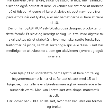
Når børnene bliver ældre, elsker de stadig at lege, men samtidig
elsker de også bevidst at lære. Vi kender alle det med at børnene
på et tidspunkt gerne vil lære at skrive sit eget navn og bliver
pave-stolte når det lykkes, eller når barnet gerne vil lære at tælle
til 10.
Derfor har byASTRUP selvfølgelig også designet produkter til
dette formål: Et sjovt og lærerigt analog-ur i træ, hvor digitale tal
skal sættes på; et stabeltårn, hvor man skal sætte forskellige
træformer på pinde, samt et sorterings-spil. Alle disse 3 sæt har
medfølgende aktivitetskort, som gør aktiviteten sjovere og også
sværere.
Som hjælp til at understøtte børns lyst til at lære om tal og
begyndermatematik, har vi et fantastisk sæt med 15 tal i
bøgetræ, hvor tallene er størrelsesmæssigt akkumulerede efter
numerisk værdi. Man kan i dette sæt øve simpel matematik
visuelt.
Derudover har vi bl.a. et lille sæt, hvor man kan lære om former
og brøker.