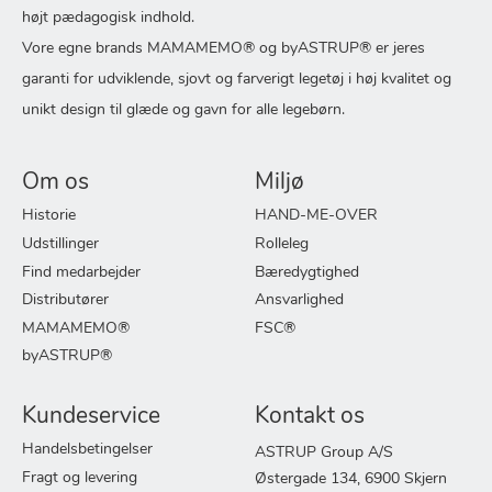
højt pædagogisk indhold.
Vore egne brands MAMAMEMO® og byASTRUP® er jeres
garanti for udviklende, sjovt og farverigt legetøj i høj kvalitet og
unikt design til glæde og gavn for alle legebørn.
Om os
Miljø
Historie
HAND-ME-OVER
Udstillinger
Rolleleg
Find medarbejder
Bæredygtighed
Distributører
Ansvarlighed
MAMAMEMO®
FSC®
byASTRUP®
Kundeservice
Kontakt os
Handelsbetingelser
ASTRUP Group A/S
Fragt og levering
Østergade 134, 6900 Skjern