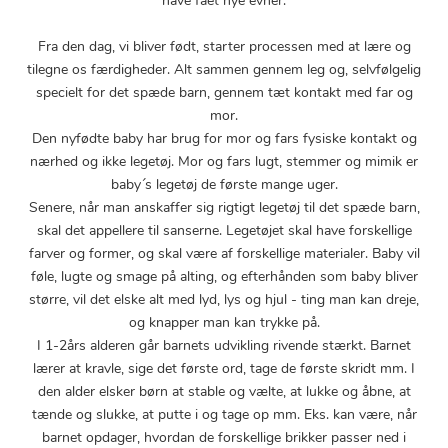
have fået nye evner.
Fra den dag, vi bliver født, starter processen med at lære og
tilegne os færdigheder. Alt sammen gennem leg og, selvfølgelig
specielt for det spæde barn, gennem tæt kontakt med far og
mor.
Den nyfødte baby har brug for mor og fars fysiske kontakt og
nærhed og ikke legetøj. Mor og fars lugt, stemmer og mimik er
baby´s legetøj de første mange uger.
Senere, når man anskaffer sig rigtigt legetøj til det spæde barn,
skal det appellere til sanserne. Legetøjet skal have forskellige
farver og former, og skal være af forskellige materialer. Baby vil
føle, lugte og smage på alting, og efterhånden som baby bliver
større, vil det elske alt med lyd, lys og hjul - ting man kan dreje,
og knapper man kan trykke på.
I 1-2års alderen går barnets udvikling rivende stærkt. Barnet
lærer at kravle, sige det første ord, tage de første skridt mm. I
den alder elsker børn at stable og vælte, at lukke og åbne, at
tænde og slukke, at putte i og tage op mm. Eks. kan være, når
barnet opdager, hvordan de forskellige brikker passer ned i