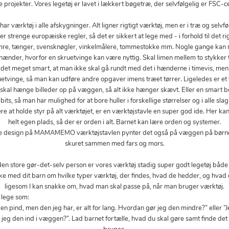
e projekter. Vores legetøj er lavet i lækkert bøgetræ, der selvfølgelig er FSC-cer
ærktøj i alle afskygninger. Alt ligner rigtigt værktøj, men er i træ og selvføl
r strenge europæiske regler, så det er sikkert at lege med - i forhold til det ri
amre, tænger, svensknøgler, vinkelmålere, tommestokke mm. Nogle gange kan
 hænder, hvorfor en skruetvinge kan være nyttig. Skal limen mellem to stykker 
 det meget smart, at man ikke skal gå rundt med det i hænderne i timevis, men 
etvinge, så man kan udføre andre opgaver imens træet tørrer. Ligeledes er et 
n skal hænge billeder op på væggen, så alt ikke hænger skævt. Eller en smart
bits, så man har mulighed for at bore huller i forskellige størrelser og i alle sla
e at holde styr på alt værktøjet, er en værktøjstavle en super god ide. Her kan
helt egen plads, så der er orden i alt. Barnet kan lære orden og systemer.
ne design på MAMAMEMO værktøjstavlen pynter det også på væggen på børnev
skuret sammen med fars og mors.
den store gør-det-selv person er vores værktøj stadig super godt legetøj både t
e med dit barn om hvilke typer værktøj, der findes, hvad de hedder, og hvad d
ligesom I kan snakke om, hvad man skal passe på, når man bruger værktøj.
 lege enkle lege som: Du 
 en pind, men den jeg har, er alt for lang. Hvordan gør jeg den mindre?” eller ”J
jeg den ind i væggen?”. Lad barnet fortælle, hvad du skal gøre samt finde det 