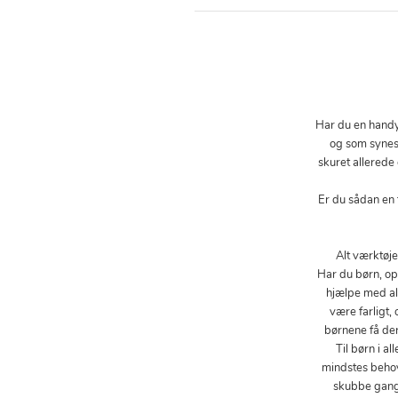
Har du en handy-
og som synes,
skuret allerede
Er du sådan en 
Alt værktøje
Har du børn, op
hjælpe med al
være farligt,
børnene få der
Til børn i a
mindstes behov.
skubbe gang i