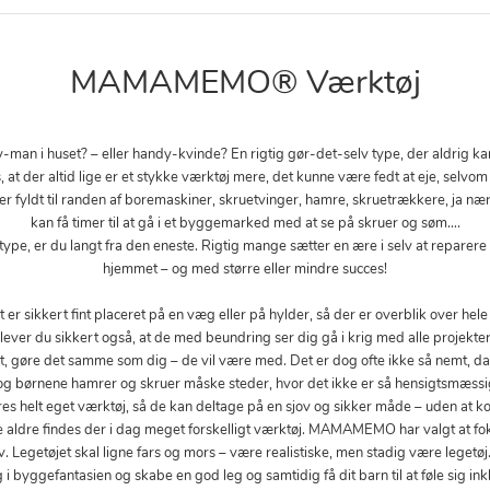
MAMAMEMO® Værktøj
man i huset? – eller handy-kvinde? En rigtig gør-det-selv type, der aldrig ka
 at der altid lige er et stykke værktøj mere, det kunne være fedt at eje, selvom
 er fyldt til randen af boremaskiner, skruetvinger, hamre, skruetrækkere, ja nær
kan få timer til at gå i et byggemarked med at se på skruer og søm….
type, er du langt fra den eneste. Rigtig mange sætter en ære i selv at reparere 
hjemmet – og med større eller mindre succes!
t er sikkert fint placeret på en væg eller på hylder, så der er overblik over hele
lever du sikkert også, at de med beundring ser dig gå i krig med alle projekter
t, gøre det samme som dig – de vil være med. Det er dog ofte ikke så nemt, da
 og børnene hamrer og skruer måske steder, hvor det ikke er så hensigtsmæssi
es helt eget værktøj, så de kan deltage på en sjov og sikker måde – uden at k
lle aldre findes der i dag meget forskelligt værktøj. MAMAMEMO har valgt at f
 Legetøjet skal ligne fars og mors – være realistiske, men stadig være legetøj
 byggefantasien og skabe en god leg og samtidig få dit barn til at føle sig ink