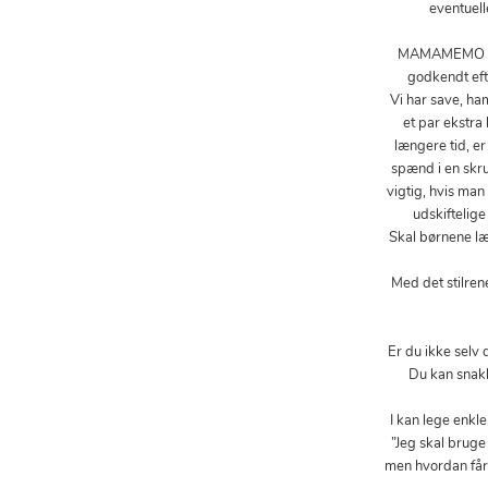
eventuell
MAMAMEMO har v
godkendt efte
Vi har save, h
et par ekstra
længere tid, er
spænd i en skru
vigtig, hvis ma
udskiftelige 
Skal børnene lær
Med det stilre
Er du ikke selv 
Du kan snakk
I kan
”Jeg skal bruge
men hvordan får 