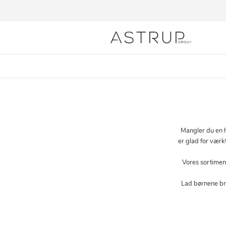
Mangler du en h
er glad for værkt
Vores sortiment
Lad børnene bru