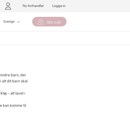
Ny forhandler
Logga in
Sverige
SEK 0,00
mindre barn, der
 alt dit barn skal
øj – alt lavet i
ke kan komme til