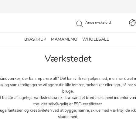
BYASTRUP
MAMAMEMO
WHOLESALE
Værkstedet
åndværker, der kan reparere alt? Det kan vi ikke hjælpe med, men har du et 
øj og som utroligt gerne vil agere din lille tømrer, mekaniker eller lign., så har vi
bruge.
 består af legetøjs-værkstedsbænk i træ samt et bredt sortiment indenfor værkt
træ, der selvfølgelig er FSC-certificeret.
ge fantasien og kreativiteten ved at bygge, hamre, skrue med værktøj, de ik
skade med.