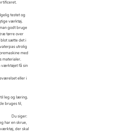
tificeret.
gelig testet og
gtige værktøj.
 man godt bruge
træ tørre over
blot sætte det i
vaterpas utrolig
 boremaskine med
gs materialer.
 værktøjet få sin
ærelset eller i
il leg og læring.
e bruges til,
siger:
eg har en skrue,
værktøj, der skal