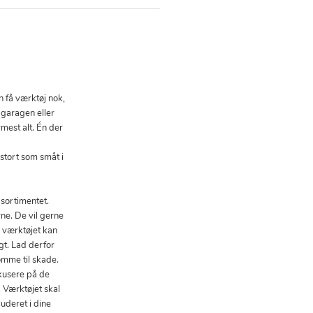
n få værktøj nok,
 garagen eller
mest alt. Én der
stort som småt i
 sortimentet.
ne. De vil gerne
 værktøjet kan
gt. Lad derfor
omme til skade.
okusere på de
. Værktøjet skal
luderet i dine