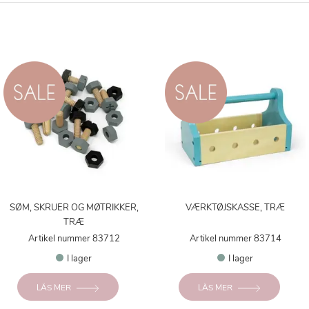
SØM, SKRUER OG MØTRIKKER,
VÆRKTØJSKASSE, TRÆ
TRÆ
Artikel nummer 83712
Artikel nummer 83714
I lager
I lager
LÄS MER
LÄS MER