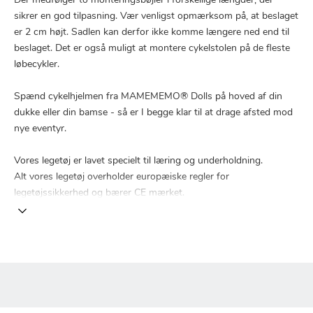
Der medfølger to monteringsbøjler i forskellige længder, der
sikrer en god tilpasning. Vær venligst opmærksom på, at beslaget
er 2 cm højt. Sadlen kan derfor ikke komme længere ned end til
beslaget. Det er også muligt at montere cykelstolen på de fleste
løbecykler.
Spænd cykelhjelmen fra MAMEMEMO® Dolls på hoved af din
dukke eller din bamse - så er I begge klar til at drage afsted mod
nye eventyr.
Vores legetøj er lavet specielt til læring og underholdning.
Alt vores legetøj overholder europæiske regler for
legetøjssikkerhed og bærer CE mærket.