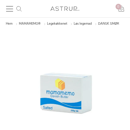
0
Hem
MAMAMEMO®
Legekøkkenet
Løs legemad
DANSK SMØR