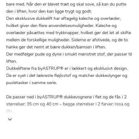
bare med. Når den er blevet træt og skal sove, så kan du putte
den i liften, hvor den kan ligge trygt og godt.
Den eksklusive dukkelift har aftagelig kaleche og overlæder,
hvilket giver den flere anvendelsesmuligheder. Kaleche og
overlæder påsættes med trykknapper, hvilket gør det let at skifte
mellem de forskellige muligheder. Siderne er afstivede, og de to
hanke gør det nemt at bære dukken/bamsen i liften.
Der medfølger pude og dyne i smukt mønstret stof, der passer til
liften.
Dukkeliftene fra byASTRUP® er i lækkert og eksklusivt design.
De er syet i det lækreste fløjlsstof og matcher dukkeslynger og
pusletasker i samme serie.
De passer ned i byASTRUP® dukkevognene i flet og de fås i 2
størrelser: 35 cm og 40 cm – begge størrelser i 2 farver: rosa og
lilla.