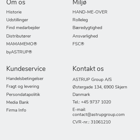
Om os
Miljø
Historie
HAND-ME-OVER
Udstillinger
Rolleleg
Find medarbejder
Bæredygtighed
Distributører
Ansvarlighed
MAMAMEMO®
FSC®
byASTRUP®
Kundeservice
Kontakt os
Handelsbetingelser
ASTRUP Group A/S
Fragt og levering
Østergade 134, 6900 Skjern
Persondatapolitik
Danmark
Tel.: +45 9737 1020
Media Bank
E-mail:
Firma Info
contact@astrupgroup.com
CVR-nr.: 31061210