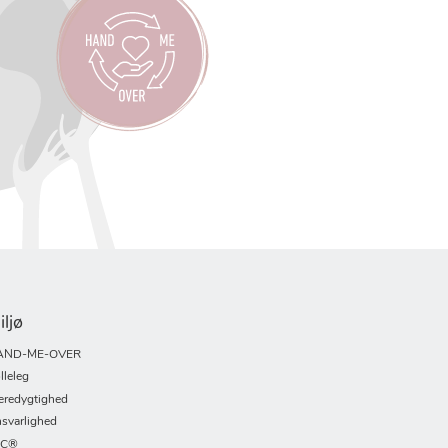
iljø
AND-ME-OVER
lleleg
redygtighed
svarlighed
SC®