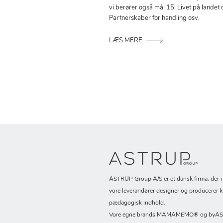
vi berører også mål 15: Livet på landet 
Partnerskaber for handling osv.
LÆS MERE
ASTRUP Group A/S er et dansk firma, der 
vore leverandører designer og producerer k
pædagogisk indhold.
Vore egne brands MAMAMEMO® og byASTR