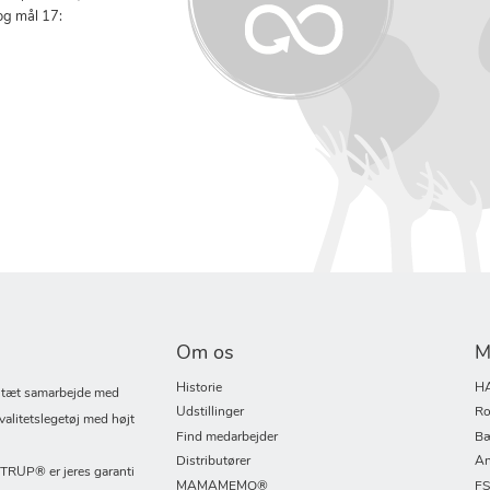
og mål 17:
Om os
M
Historie
H
i tæt samarbejde med
Udstillinger
Ro
valitetslegetøj med højt
Find medarbejder
Bæ
Distributører
An
UP® er jeres garanti
MAMAMEMO®
F