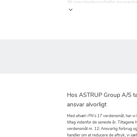
Alt vores legetøj overholder europæisk
Hos ASTRUP Group A/S tag
ansvar alvorligt
Med afsæt i FN’s 17 verdensmål, har vi
tiltag indenfor de seneste år. Tiltagene h
verdensmål nr. 12: Ansvarlig forbrug o
handler om at reducere de aftryk, vi sæ