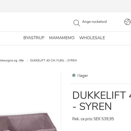
BYASTRUP
MAMAMEMO
WHOLESALE
kkevogne og -lifte
DUKKELIFT 40 CM, FLØJL - SYREN
I lager
DUKKELIFT 
- SYREN
Rek. ca pris: SEK 539,95