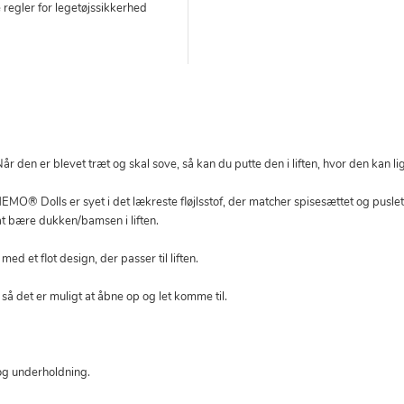
 regler for legetøjssikkerhed
 den er blevet træt og skal sove, så kan du putte den i liften, hvor den kan li
O® Dolls er syet i det lækreste fløjlsstof, der matcher spisesættet og puslet
at bære dukken/bamsen i liften.
 et flot design, der passer til liften.
, så det er muligt at åbne op og let komme til.
g og underholdning.