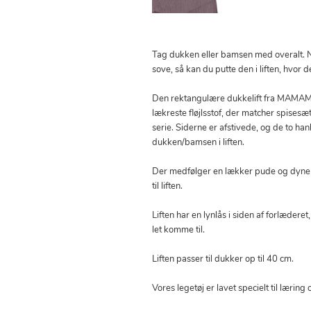
Tag dukken eller bamsen med overalt. N
sove, så kan du putte den i liften, hvor 
Den rektangulære dukkelift fra MAMAM
lækreste fløjlsstof, der matcher spises
serie. Siderne er afstivede, og de to ha
dukken/bamsen i liften.
Der medfølger en lækker pude og dyne m
til liften.
Liften har en lynlås i siden af forlæderet
let komme til.
Liften passer til dukker op til 40 cm.
Vores legetøj er lavet specielt til lærin