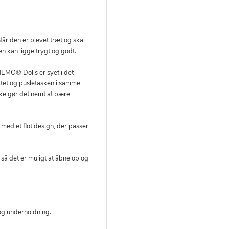
år den er blevet træt og skal
den kan ligge trygt og godt.
EMO® Dolls er syet i det
ættet og pusletasken i samme
nke gør det nemt at bære
ed et flot design, der passer
, så det er muligt at åbne op og
g og underholdning.