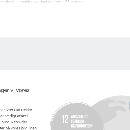
e regler for legetøjssikkerhed og bærer CE mærket.
er vi vores
 har iværksat række
ar særligt afsæt i
g produktion, der
tter på vores jord. Men