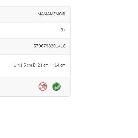
MAMAMEMO®
3+
5706798201418
L: 41,5 cm B: 21 cm H: 14 cm