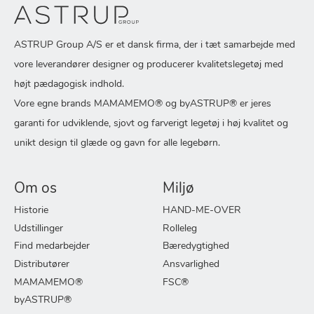
ASTRUP Group A/S er et dansk firma, der i tæt samarbejde med
vore leverandører designer og producerer kvalitetslegetøj med
højt pædagogisk indhold.
Vore egne brands MAMAMEMO® og byASTRUP® er jeres
garanti for udviklende, sjovt og farverigt legetøj i høj kvalitet og
unikt design til glæde og gavn for alle legebørn.
Om os
Miljø
Historie
HAND-ME-OVER
Udstillinger
Rolleleg
Find medarbejder
Bæredygtighed
Distributører
Ansvarlighed
MAMAMEMO®
FSC®
byASTRUP®