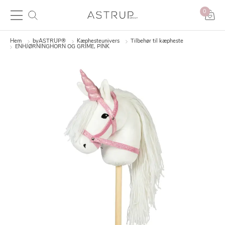
0
Hem
byASTRUP®
Kæphesteunivers
Tilbehør til kæpheste
ENHJØRNINGHORN OG GRIME, PINK