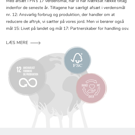
Med afsæt i FN’s 17 verdensmål, har vi har iværksat række tiltag
indenfor de seneste år. Tiltagene har særligt afsæt i verdensmål
nr. 12: Ansvarlig forbrug og produktion, der handler om at
reducere de aftryk, vi sætter på vores jord. Men vi berører også
mål 15: Livet på landet og mål 17: Partnerskaber for handling osv.
LÆS MERE