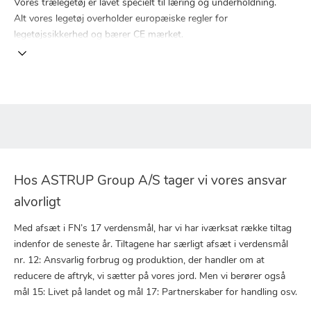
Vores trælegetøj er lavet specielt til læring og underholdning.
Alt vores legetøj overholder europæiske regler for
legetøjssikkerhed og bærer CE mærket.
Hos ASTRUP Group A/S tager vi vores ansvar
alvorligt
Med afsæt i FN’s 17 verdensmål, har vi har iværksat række tiltag
indenfor de seneste år. Tiltagene har særligt afsæt i verdensmål
nr. 12: Ansvarlig forbrug og produktion, der handler om at
reducere de aftryk, vi sætter på vores jord. Men vi berører også
mål 15: Livet på landet og mål 17: Partnerskaber for handling osv.