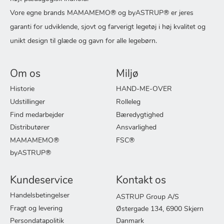
Vore egne brands MAMAMEMO® og byASTRUP® er jeres
garanti for udviklende, sjovt og farverigt legetøj i høj kvalitet og
unikt design til glæde og gavn for alle legebørn.
Om os
Miljø
Historie
HAND-ME-OVER
Udstillinger
Rolleleg
Find medarbejder
Bæredygtighed
Distributører
Ansvarlighed
MAMAMEMO®
FSC®
byASTRUP®
Kundeservice
Kontakt os
Handelsbetingelser
ASTRUP Group A/S
Fragt og levering
Østergade 134, 6900 Skjern
Persondatapolitik
Danmark