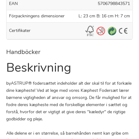
EAN
5706798843571
Förpackningens dimensioner
L: 23 cm B: 16 cm H: 7 cm
Certifikater
Handböcker
Beskrivning
byASTRUP® fodersættet indeholder alt der skal til for at forkæle
dine kæpheste! Ved at lege med vores Kæphest Fodersæt lærer
børnene vigtigheden af ansvar og omsorg. De får mulighed for at
fodre deres kæpheste med de forskellige elementer i sættet og
forstå, hvorfor det er vigtigt at give deres "kæledyr" de rigtige
godbidder og pleje.
Alle delene er i en størrelse, så barnehånden nemt kan gribe om