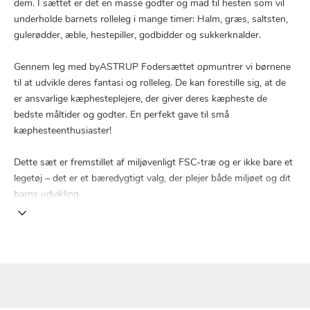
dem. I sættet er det en masse godter og mad til hesten som vil
underholde barnets rolleleg i mange timer: Halm, græs, saltsten,
gulerødder, æble, hestepiller, godbidder og sukkerknalder.
Gennem leg med byASTRUP Fodersættet opmuntrer vi børnene
til at udvikle deres fantasi og rolleleg. De kan forestille sig, at de
er ansvarlige kæphesteplejere, der giver deres kæpheste de
bedste måltider og godter. En perfekt gave til små
kæphesteenthusiaster!
Dette sæt er fremstillet af miljøvenligt FSC-træ og er ikke bare et
legetøj – det er et bæredygtigt valg, der plejer både miljøet og dit
barns udvikling.