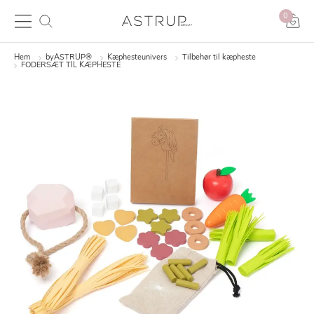
0
Hem
byASTRUP®
Kæphesteunivers
Tilbehør til kæpheste
FODERSÆT TIL KÆPHESTE