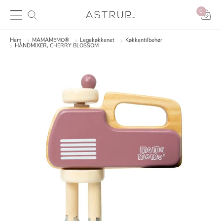
0
Hem
MAMAMEMO®
Legekøkkenet
Køkkentilbehør
HÅNDMIXER, CHERRY BLOSSOM