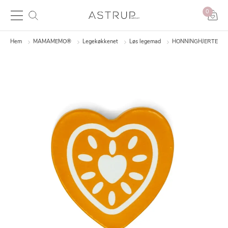
0
Hem
MAMAMEMO®
Legekøkkenet
Løs legemad
HONNINGHJERTE