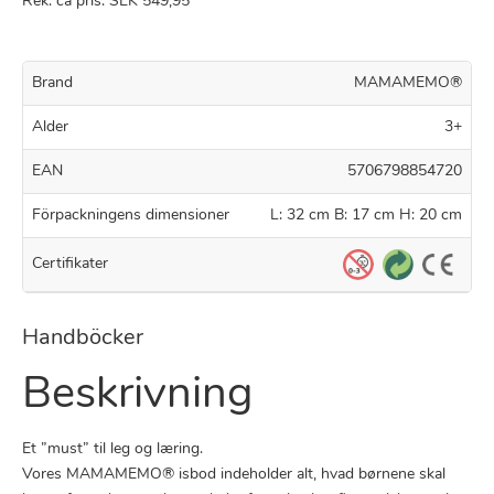
Rek. ca pris: SEK 549,95
Brand
MAMAMEMO®
Alder
3+
EAN
5706798854720
Förpackningens dimensioner
L: 32 cm B: 17 cm H: 20 cm
Certifikater
Handböcker
Beskrivning
Et ”must” til leg og læring.
Vores MAMAMEMO® isbod indeholder alt, hvad børnene skal