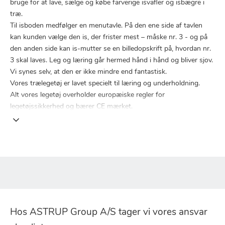
bruge for at lave, sælge og købe farverige isvafler og isbægre i
træ.
Til isboden medfølger en menutavle. På den ene side af tavlen
kan kunden vælge den is, der frister mest – måske nr. 3 - og på
den anden side kan is-mutter se en billedopskrift på, hvordan nr.
3 skal laves. Leg og læring går hermed hånd i hånd og bliver sjov.
Vi synes selv, at den er ikke mindre end fantastisk.
Vores trælegetøj er lavet specielt til læring og underholdning.
Alt vores legetøj overholder europæiske regler for
legetøjssikkerhed og bærer CE mærket.
Hos ASTRUP Group A/S tager vi vores ansvar