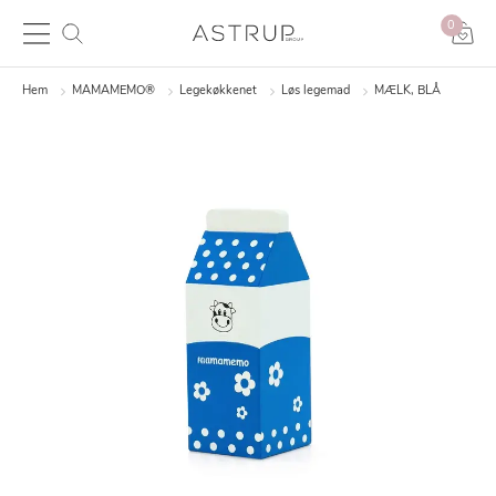
0
Hem
MAMAMEMO®
Legekøkkenet
Løs legemad
MÆLK, BLÅ