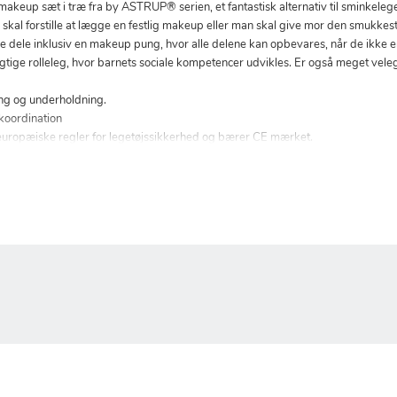
makeup sæt i træ fra by ASTRUP® serien, et fantastisk alternativ til sminkeleg
 skal forstille at lægge en festlig makeup eller man skal give mor den smukke
 dele inklusiv en makeup pung, hvor alle delene kan opbevares, når de ikke er
 vigtige rolleleg, hvor barnets sociale kompetencer udvikles. Er også meget veleg
ring og underholdning.
, koordination
europæiske regler for legetøjssikkerhed og bærer CE mærket.