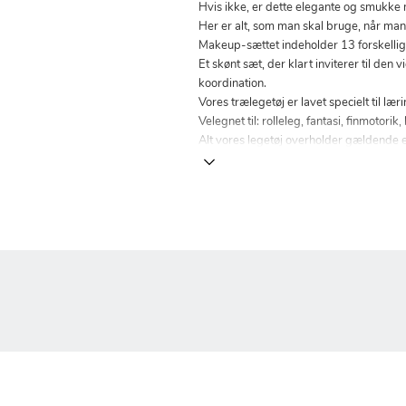
Hvis ikke, er dette elegante og smukke 
Her er alt, som man skal bruge, når man
Makeup-sættet indeholder 13 forskellige
Et skønt sæt, der klart inviterer til den
koordination.
Vores trælegetøj er lavet specielt til læ
Velegnet til: rolleleg, fantasi, finmotorik
Alt vores legetøj overholder gældende 