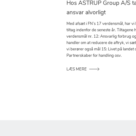
Hos ASTRUP Group A/S tag
ansvar alvorligt
Med afsæt i FN’s 17 verdensmål, har vi
tiltag indenfor de seneste år. Tiltagene h
verdensmål nr. 12: Ansvarlig forbrug o
handler om at reducere de aftryk, vi sæ
vi berører også mål 15: Livet på landet 
Partnerskaber for handling osv.
LÆS MERE