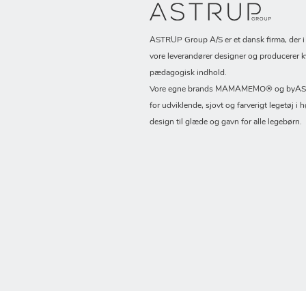
ASTRUP Group A/S er et dansk firma, der 
vore leverandører designer og producerer k
pædagogisk indhold.
Vore egne brands MAMAMEMO® og byASTR
for udviklende, sjovt og farverigt legetøj i h
design til glæde og gavn for alle legebørn.