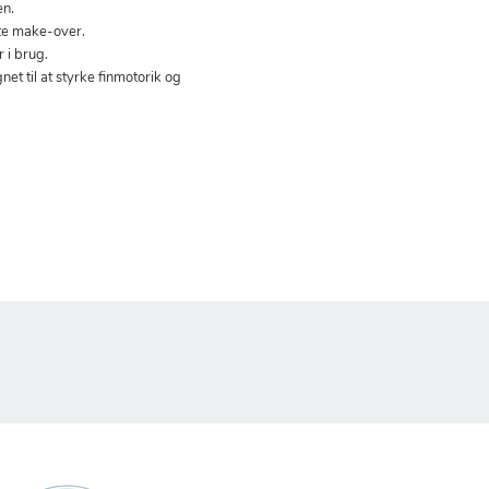
en.
ste make-over.
 i brug.
net til at styrke finmotorik og