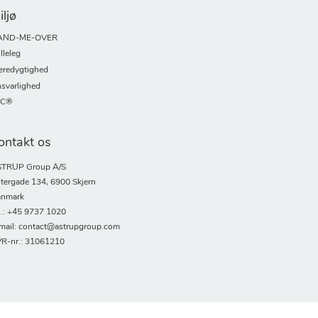
iljø
AND-ME-OVER
lleleg
redygtighed
svarlighed
SC®
ontakt os
TRUP Group A/S
tergade 134, 6900 Skjern
nmark
l.: +45 9737 1020
mail: contact@astrupgroup.com
R-nr.: 31061210