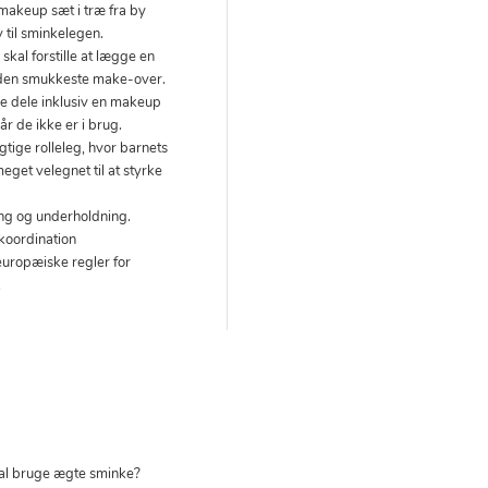
makeup sæt i træ fra by
 til sminkelegen.
skal forstille at lægge en
r den smukkeste make-over.
e dele inklusiv en makeup
r de ikke er i brug.
igtige rolleleg, hvor barnets
eget velegnet til at styrke
ring og underholdning.
, koordination
europæiske regler for
.
skal bruge ægte sminke?