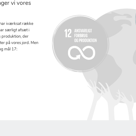
er vi vores
 har iværksat række
ar særligt afsæt i
g produktion, der
tter på vores jord. Men
og mål 17: