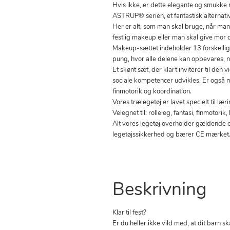
Hvis ikke, er dette elegante og smukke 
ASTRUP® serien, et fantastisk alternativ
Her er alt, som man skal bruge, når man 
festlig makeup eller man skal give mo
Makeup-sættet indeholder 13 forskellig
pung, hvor alle delene kan opbevares, nå
Et skønt sæt, der klart inviterer til den v
sociale kompetencer udvikles. Er også m
finmotorik og koordination.
Vores trælegetøj er lavet specielt til læ
Velegnet til: rolleleg, fantasi, finmotorik
Alt vores legetøj overholder gældende 
legetøjssikkerhed og bærer CE mærket
Beskrivning
Klar til fest?
Er du heller ikke vild med, at dit barn 