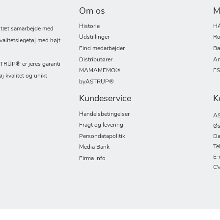
Om os
M
Historie
H
i tæt samarbejde med
Udstillinger
Ro
valitetslegetøj med højt
Find medarbejder
Bæ
Distributører
An
UP® er jeres garanti
MAMAMEMO®
F
øj kvalitet og unikt
byASTRUP®
Kundeservice
K
Handelsbetingelser
AS
Fragt og levering
Øs
Persondatapolitik
Da
Te
Media Bank
E-
Firma Info
CV