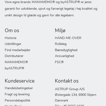
Vore egne brands MAMAMEMO® og byASTRUP® er jeres
garanti for udviklende, sjovt og farverigt legetøj i høj kvalitet og
unikt design til glæde og gavn for alle legebørn.
Om os
Miljø
Historie
HAND-ME-OVER
Udstillinger
Rolleleg
Find medarbejder
Bæredygtighed
Distributører
Ansvarlighed
MAMAMEMO®
FSC®
byASTRUP®
Kundeservice
Kontakt os
Handelsbetingelser
ASTRUP Group A/S
Fragt og levering
Østergade 134, 6900 Skjern
Persondatapolitik
Danmark