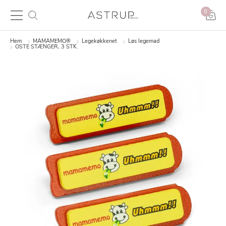
0
Hem
MAMAMEMO®
Legekøkkenet
Løs legemad
OSTE STÆNGER, 3 STK.