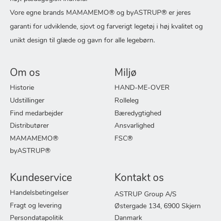
Vore egne brands MAMAMEMO® og byASTRUP® er jeres
garanti for udviklende, sjovt og farverigt legetøj i høj kvalitet og
unikt design til glæde og gavn for alle legebørn.
Om os
Miljø
Historie
HAND-ME-OVER
Udstillinger
Rolleleg
Find medarbejder
Bæredygtighed
Distributører
Ansvarlighed
MAMAMEMO®
FSC®
byASTRUP®
Kundeservice
Kontakt os
Handelsbetingelser
ASTRUP Group A/S
Fragt og levering
Østergade 134, 6900 Skjern
Persondatapolitik
Danmark