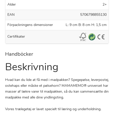
Alder
2+
EAN
5706798855130
Förpackningens dimensioner
L: 9 cm B: 8 cm H: 1,5 cm
Certifikater
Handböcker
Beskrivning
Hvad kan du lide at få med i madpakken? Spegepølse, leverpostej,
ostehaps eller måske et pølsehorn? MAMAMEMO® universet har
masser af lækre varer til madpakken, så du kan sammensætte din
madpakke med alle dine yndlingsting.
Vores trælegetøj er lavet specielt til læring og underholdning.