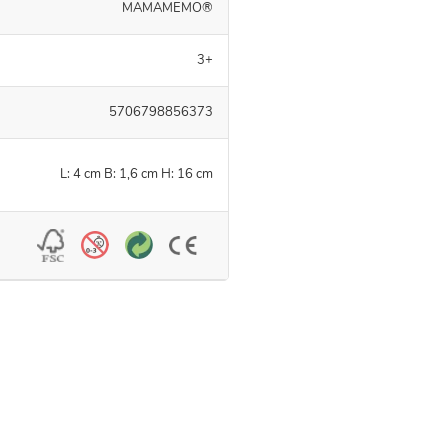
MAMAMEMO®
3+
5706798856373
L: 4 cm B: 1,6 cm H: 16 cm