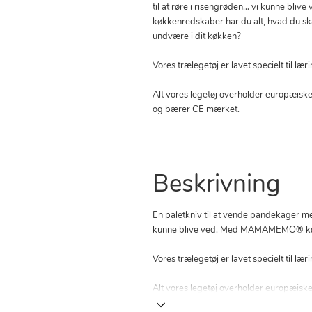
til at røre i risengrøden… vi kunne 
køkkenredskaber har du alt, hvad du sk
undvære i dit køkken?
Vores trælegetøj er lavet specielt til læ
Alt vores legetøj overholder europæiske
og bærer CE mærket.
Beskrivning
En paletkniv til at vende pandekager med,
kunne blive ved. Med MAMAMEMO® køkke
Vores trælegetøj er lavet specielt til læ
Alt vores legetøj overholder europæisk