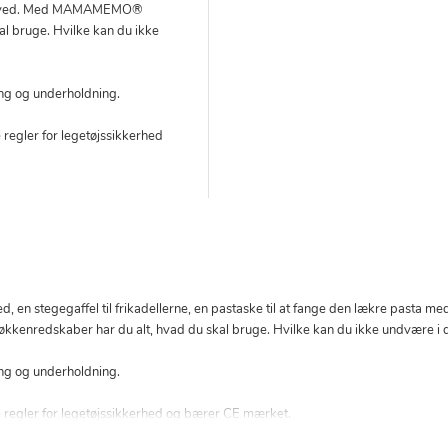
blive ved. Med MAMAMEMO®
al bruge. Hvilke kan du ikke
ring og underholdning.
 regler for legetøjssikkerhed
 en stegegaffel til frikadellerne, en pastaske til at fange den lækre pasta med, 
nredskaber har du alt, hvad du skal bruge. Hvilke kan du ikke undvære i d
ring og underholdning.
e regler for legetøjssikkerhed og bærer CE mærket.