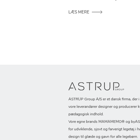
LÆS MERE
ASTRUP Group A/S er et dansk firma, der 
vore leverandører designer og producerer k
pædagogisk indhold.
Vore egne brands MAMAMEMO® og byASTR
for udviklende, sjovt og farverigt legetøj i h
design til glæde og gavn for alle legebørn.