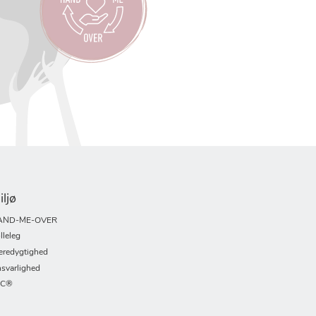
iljø
AND-ME-OVER
lleleg
redygtighed
svarlighed
SC®