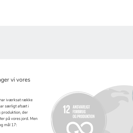
er vi vores
 har iværksat række
ar særligt afsæt i
g produktion, der
tter på vores jord. Men
og mål 17: