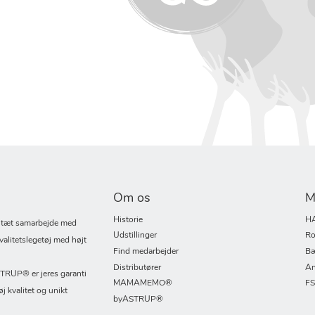
Om os
M
Historie
H
i tæt samarbejde med
Udstillinger
Ro
valitetslegetøj med højt
Find medarbejder
Bæ
Distributører
An
UP® er jeres garanti
MAMAMEMO®
F
øj kvalitet og unikt
byASTRUP®