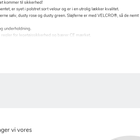
et kommer til sikkerhed!
t, er syet i polstret sort velour og er i en utrolig lækker kvalitet.
arverne sølv, dusty rose og dusty green. Sløjferne er med VELCRO®, så de nemt
.
g og underholdning.
e regler for legetøjssikkerhed og bærer CE mærket.
er vi vores