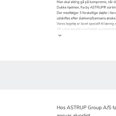
Man skal aldrig gå på kompromis, når d
Dukke hjelmen, fra by ASTRUP® sortimente
Der medfølger 3 forskellige sløjfer i f
udskiftes efter dukkens/bamsens ønske
Vores legetøj er lavet specielt til lærin
Alt vores legetøj overholder europæisk
Hos ASTRUP Group A/S tag