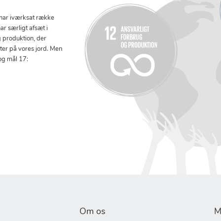
 har iværksat række
ar særligt afsæt i
g produktion, der
tter på vores jord. Men
og mål 17:
Om os
M