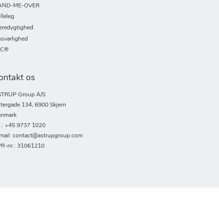
AND-ME-OVER
lleleg
redygtighed
svarlighed
SC®
ontakt os
TRUP Group A/S
tergade 134, 6900 Skjern
nmark
l.: +45 9737 1020
mail: contact@astrupgroup.com
R-nr.: 31061210