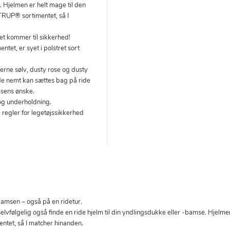
. Hjelmen er helt mage til den
TRUP® sortimentet, så I
et kommer til sikkerhed!
et, er syet i polstret sort
verne sølv, dusty rose og dusty
e nemt kan sættes bag på ride
msens ønske.
g og underholdning.
 regler for legetøjssikkerhed
bamsen – også på en ridetur.
vfølgelig også finde en ride hjelm til din yndlingsdukke eller -bamse. Hjelmen 
tet, så I matcher hinanden.