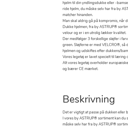
hjelm til din yndlingsdukke eller -bamse
ride hjelm, du måske selv har fra by AS
matcher hinanden.
Man skal aldrig gå på kompromis, når d
Dukke hjelmen, fra by ASTRUP® sortiment
velour og er i en utrolig lækker kvalitet.
Der medfølger 3 forskellige sløjfer i far
green. Sløjferne er med VELCRO®, så d
hjelmen og udskiftes efter dukkens/ba
Vores legetøj er lavet specielt til lærin
Alt vores legetøj overholder europæiske
og bærer CE mærket.
Beskrivning
Det er vigtigt at passe på dukken eller 
I vores by ASTRUP® sortiment kan du sel
måske selv har fra by ASTRUP® sortimen