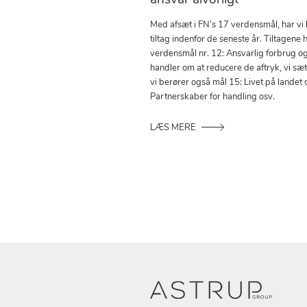
ansvar alvorligt
Med afsæt i FN’s 17 verdensmål, har vi
tiltag indenfor de seneste år. Tiltagene h
verdensmål nr. 12: Ansvarlig forbrug o
handler om at reducere de aftryk, vi sæ
vi berører også mål 15: Livet på landet 
Partnerskaber for handling osv.
LÆS MERE