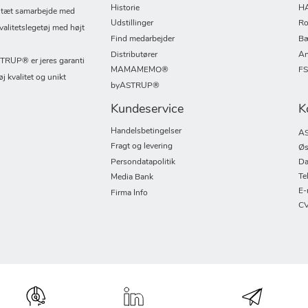
Historie
H
i tæt samarbejde med
Udstillinger
Ro
valitetslegetøj med højt
Find medarbejder
Bæ
Distributører
An
UP® er jeres garanti
MAMAMEMO®
F
øj kvalitet og unikt
byASTRUP®
Kundeservice
K
Handelsbetingelser
AS
Fragt og levering
Øs
Persondatapolitik
Da
Te
Media Bank
E-
Firma Info
CV