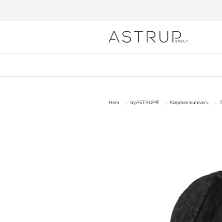
Hem
byASTRUP®
Kæphesteunivers
T