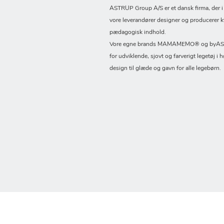
ASTRUP Group A/S er et dansk firma, der 
vore leverandører designer og producerer k
pædagogisk indhold.
Vore egne brands MAMAMEMO® og byASTR
for udviklende, sjovt og farverigt legetøj i h
design til glæde og gavn for alle legebørn.