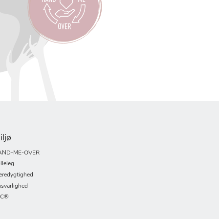
iljø
AND-ME-OVER
lleleg
redygtighed
svarlighed
SC®