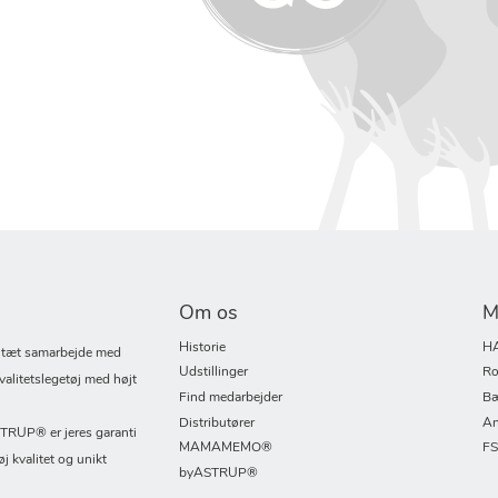
Om os
M
Historie
H
i tæt samarbejde med
Udstillinger
Ro
valitetslegetøj med højt
Find medarbejder
Bæ
Distributører
An
UP® er jeres garanti
MAMAMEMO®
F
øj kvalitet og unikt
byASTRUP®