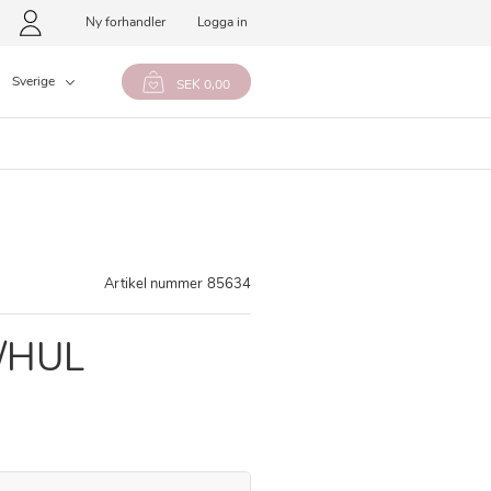
Ny forhandler
Logga in
Sverige
SEK 0,00
Artikel nummer
85634
/HUL