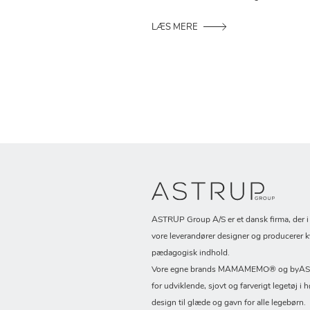
LÆS MERE
ASTRUP Group A/S er et dansk firma, der 
vore leverandører designer og producerer k
pædagogisk indhold.
Vore egne brands MAMAMEMO® og byASTR
for udviklende, sjovt og farverigt legetøj i h
design til glæde og gavn for alle legebørn.