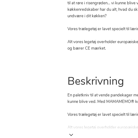
til at røre i risengrøden… vi kunne 
køkkenredskaber har du alt, hvad du sk
undvære i dit køkken?
Vores trælegetøj er lavet specielt til læ
Alt vores legetøj overholder europæiske
og bærer CE mærket.
Beskrivning
En paletkniv til at vende pandekager med,
kunne blive ved. Med MAMAMEMO® køkke
Vores trælegetøj er lavet specielt til læ
Alt vores legetøj overholder europæisk