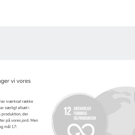
er vi vores
 har iværksat række
ar særligt afsæt i
g produktion, der
tter på vores jord. Men
og mål 17: