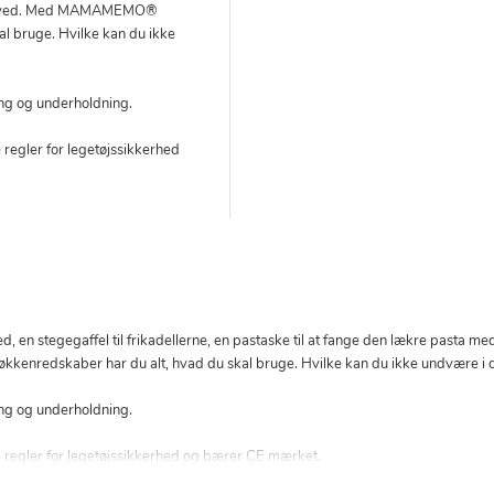
blive ved. Med MAMAMEMO®
al bruge. Hvilke kan du ikke
ring og underholdning.
 regler for legetøjssikkerhed
 en stegegaffel til frikadellerne, en pastaske til at fange den lækre pasta med, 
nredskaber har du alt, hvad du skal bruge. Hvilke kan du ikke undvære i d
ring og underholdning.
e regler for legetøjssikkerhed og bærer CE mærket.