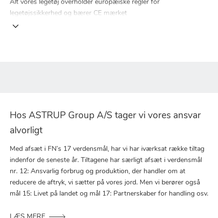
Alt vores legetøj overholder europæiske regler for
legetøjssikkerhed og bærer CE mærket
Hos ASTRUP Group A/S tager vi vores ansvar
alvorligt
Med afsæt i FN’s 17 verdensmål, har vi har iværksat række tiltag
indenfor de seneste år. Tiltagene har særligt afsæt i verdensmål
nr. 12: Ansvarlig forbrug og produktion, der handler om at
reducere de aftryk, vi sætter på vores jord. Men vi berører også
mål 15: Livet på landet og mål 17: Partnerskaber for handling osv.
LÆS MERE