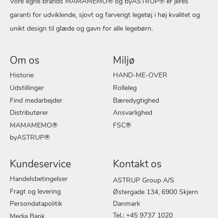
Vore egne brands MAMAMEMO® og byASTRUP® er jeres
garanti for udviklende, sjovt og farverigt legetøj i høj kvalitet og
unikt design til glæde og gavn for alle legebørn.
Om os
Miljø
Historie
HAND-ME-OVER
Udstillinger
Rolleleg
Find medarbejder
Bæredygtighed
Distributører
Ansvarlighed
MAMAMEMO®
FSC®
byASTRUP®
Kundeservice
Kontakt os
Handelsbetingelser
ASTRUP Group A/S
Fragt og levering
Østergade 134, 6900 Skjern
Persondatapolitik
Danmark
Tel.: +45 9737 1020
Media Bank