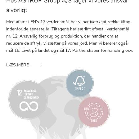
Hos ASTRUP Group A/S tager vi vores ansvar
alvorligt
Med afsæt i FN’s 17 verdensmål, har vi har iværksat række tiltag
indenfor de seneste år. Tiltagene har særligt afsæt i verdensmål
nr. 12: Ansvarlig forbrug og produktion, der handler om at
reducere de aftryk, vi sætter på vores jord. Men vi berører også
mål 15: Livet på landet og mål 17: Partnerskaber for handling osv.
LÆS MERE