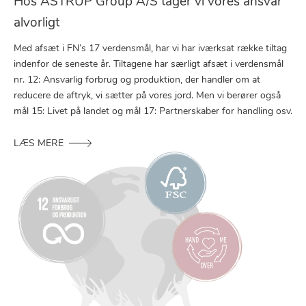
Hos ASTRUP Group A/S tager vi vores ansvar
alvorligt
Med afsæt i FN’s 17 verdensmål, har vi har iværksat række tiltag
indenfor de seneste år. Tiltagene har særligt afsæt i verdensmål
nr. 12: Ansvarlig forbrug og produktion, der handler om at
reducere de aftryk, vi sætter på vores jord. Men vi berører også
mål 15: Livet på landet og mål 17: Partnerskaber for handling osv.
LÆS MERE