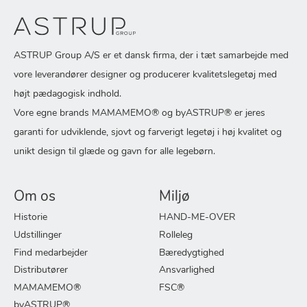
ASTRUP Group A/S er et dansk firma, der i tæt samarbejde med
vore leverandører designer og producerer kvalitetslegetøj med
højt pædagogisk indhold.
Vore egne brands MAMAMEMO® og byASTRUP® er jeres
garanti for udviklende, sjovt og farverigt legetøj i høj kvalitet og
unikt design til glæde og gavn for alle legebørn.
Om os
Miljø
Historie
HAND-ME-OVER
Udstillinger
Rolleleg
Find medarbejder
Bæredygtighed
Distributører
Ansvarlighed
MAMAMEMO®
FSC®
byASTRUP®