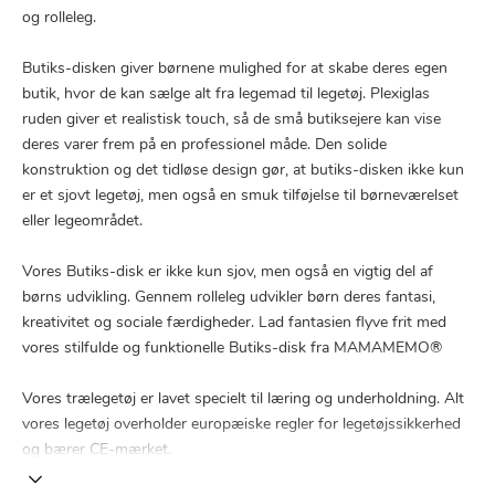
og rolleleg.
Butiks-disken giver børnene mulighed for at skabe deres egen
butik, hvor de kan sælge alt fra legemad til legetøj. Plexiglas
ruden giver et realistisk touch, så de små butiksejere kan vise
deres varer frem på en professionel måde. Den solide
konstruktion og det tidløse design gør, at butiks-disken ikke kun
er et sjovt legetøj, men også en smuk tilføjelse til børneværelset
eller legeområdet.
Vores Butiks-disk er ikke kun sjov, men også en vigtig del af
børns udvikling. Gennem rolleleg udvikler børn deres fantasi,
kreativitet og sociale færdigheder. Lad fantasien flyve frit med
vores stilfulde og funktionelle Butiks-disk fra MAMAMEMO®
Vores trælegetøj er lavet specielt til læring og underholdning. Alt
vores legetøj overholder europæiske regler for legetøjssikkerhed
og bærer CE-mærket.