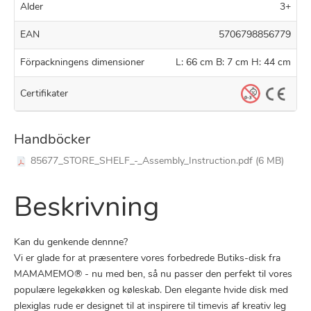
Alder
3+
EAN
5706798856779
Förpackningens dimensioner
L: 66 cm B: 7 cm H: 44 cm
Certifikater
Handböcker
85677_STORE_SHELF_-_Assembly_Instruction.pdf (6 MB)
Beskrivning
Kan du genkende dennne?
Vi er glade for at præsentere vores forbedrede Butiks-disk fra
MAMAMEMO® - nu med ben, så nu passer den perfekt til vores
populære legekøkken og køleskab. Den elegante hvide disk med
plexiglas rude er designet til at inspirere til timevis af kreativ leg