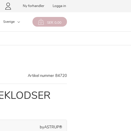
Ny forhandler
Logga in
Sverige
SEK 0,00
Artikel nummer
84720
ÆKLODSER
byASTRUP®