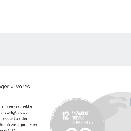
er vi vores
 har iværksat række
ar særligt afsæt i
g produktion, der
tter på vores jord. Men