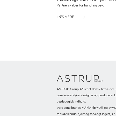
vi berører også mål 15: Livet på landet 
Partnerskaber for handling osv.
LÆS MERE
ASTRUP Group A/S er et dansk firma, der 
vore leverandører designer og producerer k
pædagogisk indhold.
Vore egne brands MAMAMEMO® og byASTR
for udviklende, sjovt og farverigt legetøj i h