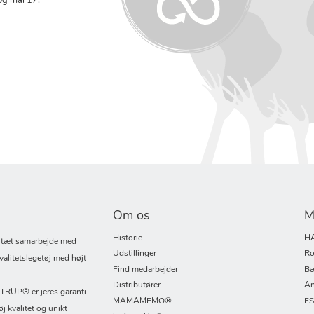
og mål 17:
Om os
M
Historie
H
i tæt samarbejde med
Udstillinger
Ro
valitetslegetøj med højt
Find medarbejder
Bæ
Distributører
An
UP® er jeres garanti
MAMAMEMO®
F
øj kvalitet og unikt