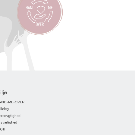
iljø
AND-ME-OVER
lleleg
redygtighed
svarlighed
SC®