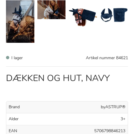
I lager
Artikel nummer
84621
DÆKKEN OG HUT, NAVY
Brand
byASTRUP®
Alder
3+
EAN
5706798846213