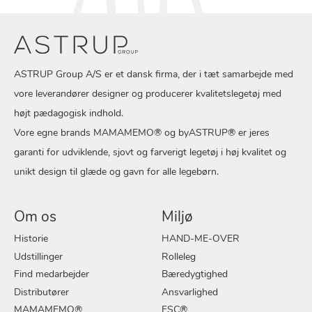
ASTRUP Group A/S er et dansk firma, der i tæt samarbejde med
vore leverandører designer og producerer kvalitetslegetøj med
højt pædagogisk indhold.
Vore egne brands MAMAMEMO® og byASTRUP® er jeres
garanti for udviklende, sjovt og farverigt legetøj i høj kvalitet og
unikt design til glæde og gavn for alle legebørn.
Om os
Miljø
Historie
HAND-ME-OVER
Udstillinger
Rolleleg
Find medarbejder
Bæredygtighed
Distributører
Ansvarlighed
MAMAMEMO®
FSC®