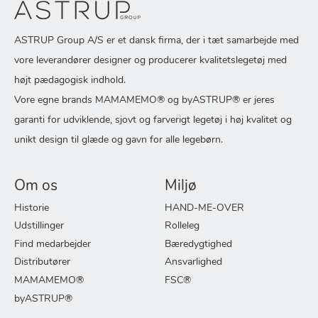
ASTRUP Group A/S er et dansk firma, der i tæt samarbejde med
vore leverandører designer og producerer kvalitetslegetøj med
højt pædagogisk indhold.
Vore egne brands MAMAMEMO® og byASTRUP® er jeres
garanti for udviklende, sjovt og farverigt legetøj i høj kvalitet og
unikt design til glæde og gavn for alle legebørn.
Om os
Miljø
Historie
HAND-ME-OVER
Udstillinger
Rolleleg
Find medarbejder
Bæredygtighed
Distributører
Ansvarlighed
MAMAMEMO®
FSC®
byASTRUP®