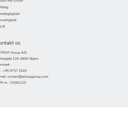
AND-ME-OVER
lleleg
redygtighed
svarlighed
SC®
ontakt os
TRUP Group A/S
tergade 134, 6900 Skjern
nmark
l.: +45 9737 1020
mail: contact@astrupgroup.com
R-nr.: 31061210