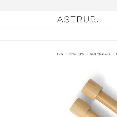
Hem
byASTRUP®
Kæphesteunivers
T