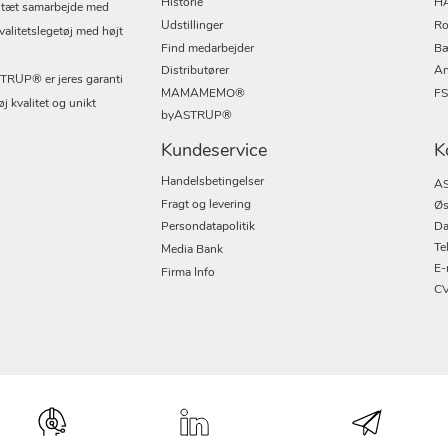
Historie
H
i tæt samarbejde med
Udstillinger
Ro
valitetslegetøj med højt
Find medarbejder
Bæ
Distributører
An
UP® er jeres garanti
MAMAMEMO®
F
øj kvalitet og unikt
byASTRUP®
Kundeservice
K
Handelsbetingelser
AS
Fragt og levering
Øs
Persondatapolitik
Da
Te
Media Bank
E-
Firma Info
CV