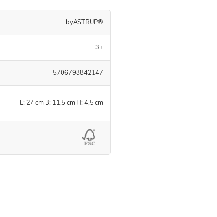
byASTRUP®
3+
5706798842147
L: 27 cm B: 11,5 cm H: 4,5 cm