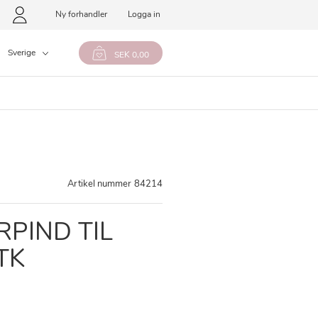
Ny forhandler
Logga in
Sverige
SEK 0,00
Artikel nummer
84214
PIND TIL
TK