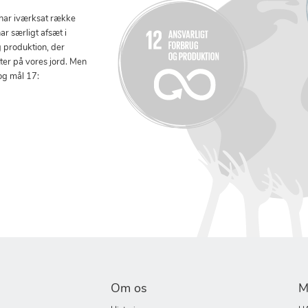
 har iværksat række
ar særligt afsæt i
g produktion, der
tter på vores jord. Men
og mål 17:
Om os
M