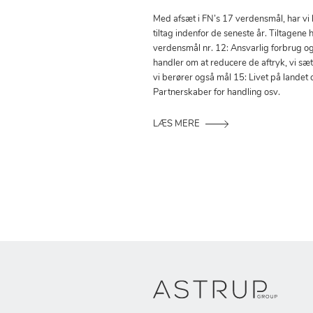
Med afsæt i FN’s 17 verdensmål, har vi
tiltag indenfor de seneste år. Tiltagene h
verdensmål nr. 12: Ansvarlig forbrug o
handler om at reducere de aftryk, vi sæ
vi berører også mål 15: Livet på landet 
Partnerskaber for handling osv.
LÆS MERE