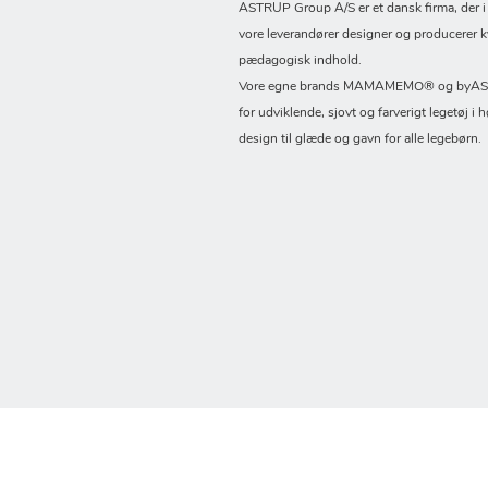
ASTRUP Group A/S er et dansk firma, der 
vore leverandører designer og producerer k
pædagogisk indhold.
Vore egne brands MAMAMEMO® og byASTR
for udviklende, sjovt og farverigt legetøj i h
design til glæde og gavn for alle legebørn.