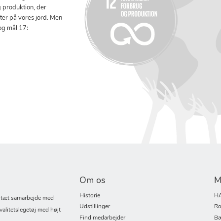
g produktion, der
tter på vores jord. Men
og mål 17:
Om os
M
Historie
H
i tæt samarbejde med
Udstillinger
Ro
valitetslegetøj med højt
Find medarbejder
Bæ