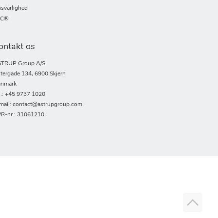
svarlighed
SC®
ontakt os
TRUP Group A/S
tergade 134, 6900 Skjern
nmark
l.: +45 9737 1020
mail: contact@astrupgroup.com
R-nr.: 31061210