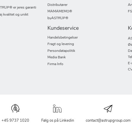
Distributører
An
UP® er jeres garanti
MAMAMEMO®
F
øj kvalitet og unikt
byASTRUP®
Kundeservice
K
Handelsbetingelser
AS
Fragt og levering
Øs
Persondatapolitik
Da
Te
Media Bank
E-
Firma Info
CV
+45 9737 1020
Følg os på Linkedin
contact@astrupgroup.com