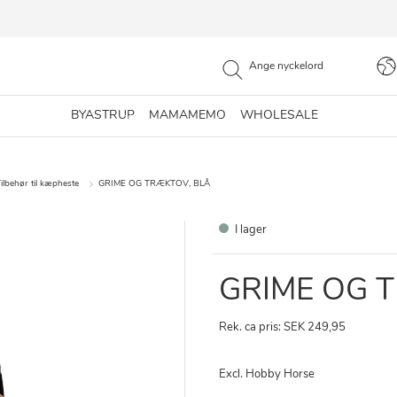
BYASTRUP
MAMAMEMO
WHOLESALE
ilbehør til kæpheste
GRIME OG TRÆKTOV, BLÅ
I lager
GRIME OG 
Rek. ca pris: SEK 249,95
Excl. Hobby Horse