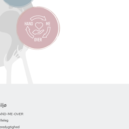
iljø
AND-ME-OVER
lleleg
redygtighed