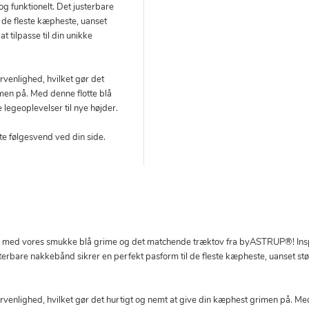
g funktionelt. Det justerbare
 de fleste kæpheste, uanset
at tilpasse til din unikke
venlighed, hvilket gør det
men på. Med denne flotte blå
e legeoplevelser til nye højder.
te følgesvend ved din side.
look med vores smukke blå grime og det matchende træktov fra byASTRUP®! Insp
terbare nakkebånd sikrer en perfekt pasform til de fleste kæpheste, uanset størr
venlighed, hvilket gør det hurtigt og nemt at give din kæphest grimen på. Med