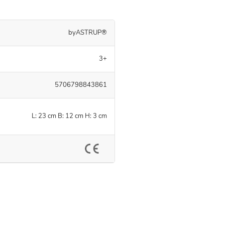
byASTRUP®
3+
5706798843861
L: 23 cm B: 12 cm H: 3 cm