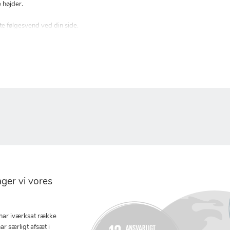
e højder.
te følgesvend ved din side.
er vi vores
 har iværksat række
ar særligt afsæt i