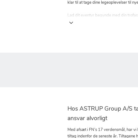
klar til at tage dine legeoplevelser til ny
Lad dit eventyr begynde med din trofas
Hos ASTRUP Group A/S tag
ansvar alvorligt
Med afsæt i FN’s 17 verdensmål, har vi
tiltag indenfor de seneste år. Tiltagene h