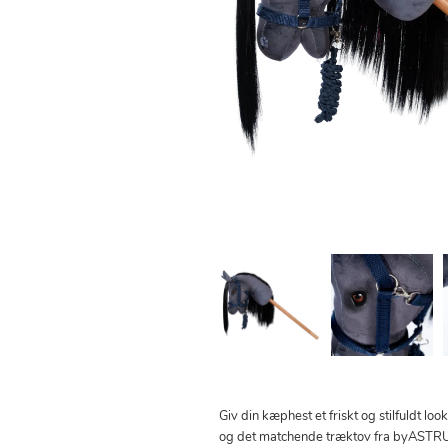
Giv din kæphest et friskt og stilfuldt l
og det matchende træktov fra byASTRU