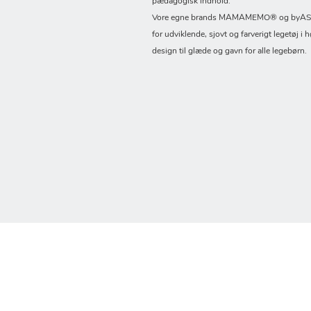
pædagogisk indhold.
Vore egne brands MAMAMEMO® og byASTR
for udviklende, sjovt og farverigt legetøj i h
design til glæde og gavn for alle legebørn.