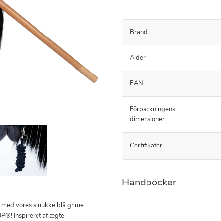
Brand
Alder
EAN
Förpackningens
dimensioner
Certifikater
Handböcker
ook med vores smukke blå grime
P®! Inspireret af ægte