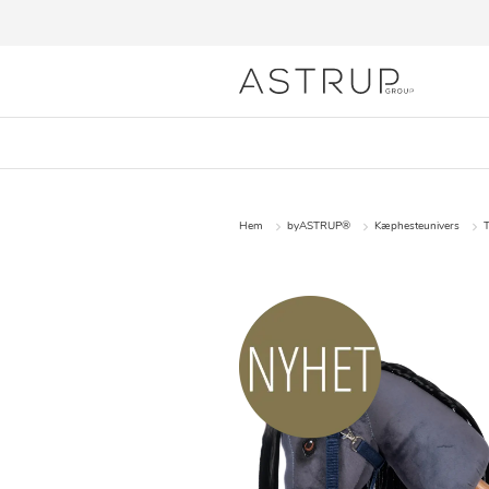
Hem
byASTRUP®
Kæphesteunivers
T