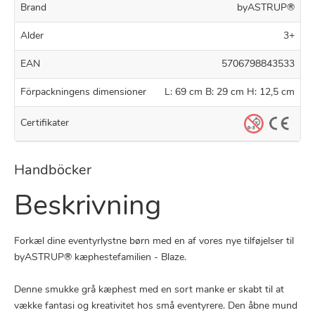
Brand
byASTRUP®
Alder
3+
EAN
5706798843533
Förpackningens dimensioner
L: 69 cm B: 29 cm H: 12,5 cm
Certifikater
Handböcker
Beskrivning
Forkæl dine eventyrlystne børn med en af vores nye tilføjelser til
byASTRUP® kæphestefamilien - Blaze.
Denne smukke grå kæphest med en sort manke er skabt til at
vække fantasi og kreativitet hos små eventyrere. Den åbne mund