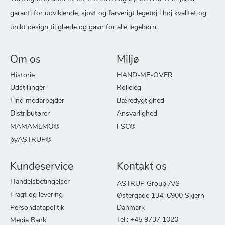
garanti for udviklende, sjovt og farverigt legetøj i høj kvalitet og
unikt design til glæde og gavn for alle legebørn.
Om os
Miljø
Historie
HAND-ME-OVER
Udstillinger
Rolleleg
Find medarbejder
Bæredygtighed
Distributører
Ansvarlighed
MAMAMEMO®
FSC®
byASTRUP®
Kundeservice
Kontakt os
Handelsbetingelser
ASTRUP Group A/S
Fragt og levering
Østergade 134, 6900 Skjern
Persondatapolitik
Danmark
Tel.: +45 9737 1020
Media Bank