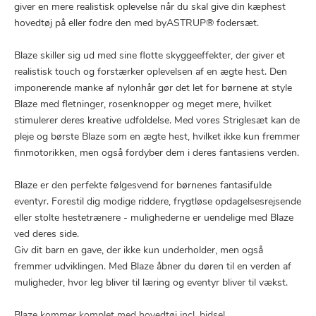
giver en mere realistisk oplevelse når du skal give din kæphest
hovedtøj på eller fodre den med byASTRUP® fodersæt.
Blaze skiller sig ud med sine flotte skyggeeffekter, der giver et
realistisk touch og forstærker oplevelsen af en ægte hest. Den
imponerende manke af nylonhår gør det let for børnene at style
Blaze med fletninger, rosenknopper og meget mere, hvilket
stimulerer deres kreative udfoldelse. Med vores Striglesæt kan de
pleje og børste Blaze som en ægte hest, hvilket ikke kun fremmer
finmotorikken, men også fordyber dem i deres fantasiens verden.
Blaze er den perfekte følgesvend for børnenes fantasifulde
eventyr. Forestil dig modige riddere, frygtløse opdagelsesrejsende
eller stolte hestetrænere - mulighederne er uendelige med Blaze
ved deres side.
Giv dit barn en gave, der ikke kun underholder, men også
fremmer udviklingen. Med Blaze åbner du døren til en verden af
muligheder, hvor leg bliver til læring og eventyr bliver til vækst.
Blaze kommer komplet med hovedtøj incl. bidsel.