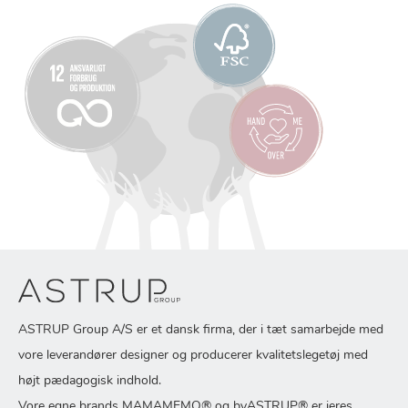
ASTRUP Group A/S er et dansk firma, der i tæt samarbejde med
vore leverandører designer og producerer kvalitetslegetøj med
højt pædagogisk indhold.
Vore egne brands MAMAMEMO® og byASTRUP® er jeres