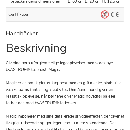
Förpackningens dimensioner
L: 69 cm B: 29 cm H: 12,5 cm
Certifikater
Handböcker
Beskrivning
Giv dine børn uforglemmelige legeoplevelser med vores nye
byASTRUP® kæphest, Magic.
Magic er en smuk plettet kæphest med en grå manke, skabt til at
vække børns fantasi og kreativitet. Den åbne mund giver en
realistisk oplevelse, når børnene giver Magic hovedtøj på eller
fodrer den med byASTRUP® fodersæt.
Magic imponerer med sine detaljerede skyggeeffekter, der giver et
livagtigt udseende og gør legen endnu mere spændende. Den
bløde nylonmanke er ideel til styling med fletninger, rosenknopper