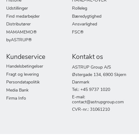
Historie
HAND-ME-OVER
Udstillinger
Rolleleg
Find medarbejder
Bæredygtighed
Distributører
Ansvarlighed
MAMAMEMO®
FSC®
byASTRUP®
Kundeservice
Kontakt os
Handelsbetingelser
ASTRUP Group A/S
Fragt og levering
Østergade 134, 6900 Skjern
Persondatapolitik
Danmark
Tel.: +45 9737 1020
Media Bank
E-mail:
Firma Info
contact@astrupgroup.com
CVR-nr.: 31061210