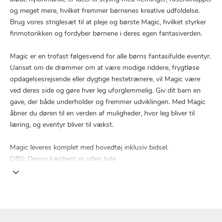
og meget mere, hvilket fremmer børnenes kreative udfoldelse.
Brug vores striglesæt til at pleje og børste Magic, hvilket styrker
finmotorikken og fordyber børnene i deres egen fantasiverden.
Magic er en trofast følgesvend for alle børns fantasifulde eventyr.
Uanset om de drømmer om at være modige riddere, frygtløse
opdagelsesrejsende eller dygtige hestetrænere, vil Magic være
ved deres side og gøre hver leg uforglemmelig. Giv dit barn en
gave, der både underholder og fremmer udviklingen. Med Magic
åbner du døren til en verden af muligheder, hvor leg bliver til
læring, og eventyr bliver til vækst.
Magic leveres komplet med hovedtøj inklusiv bidsel.
OBS: Denne kæphest er uden hale