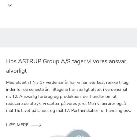
Tag Lucky med på en rejse gennem fantasien. Uanset hvor I
ender, vil Lucky altid være der for at skabe uforglemmelige
minder og oplevelser, som I vil dele og værdsætte i mange år
fremover.
Hos ASTRUP Group A/S tager vi vores ansvar
alvorligt
Med afsæt i FN’s 17 verdensmål, har vi har iværksat række tiltag
indenfor de seneste år. Tiltagene har særligt afsæt i verdensmål
nr. 12: Ansvarlig forbrug og produktion, der handler om at
reducere de aftryk, vi sætter på vores jord. Men vi berører også
mål 15: Livet på landet og mål 17: Partnerskaber for handling osv.
LÆS MERE