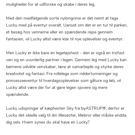
muligheder for at udforske og skabe i deres leg.
Med den medfølgende sorte nylongrime er det nemt at tage
Lucky med på eventyr overalt. Uanset om det er en tur til parken,
et besøg hos vennerne eller en spændende rejse gennem
fantasien, vil Lucky altid være klar til nye oplevelser og eventyr.
Men Lucky er ikke bare en legetøjshest - den er også en trofast
ven og en uvurderlig partner i legen. Gennem leg med Lucky kan
børnene udvikle venskaber, lære at samarbejde og styrke deres
kreativitet og fantasi. Fra rollelege som ridderturneringer og
prinsesseeventyr til hverdagsoplevelser som gåture og løb, vil
Lucky altid være der for at gøre legen sjovere og mere
spændende.
Lucky udspringer af kæphesten Sky fra byASTRUP®, derfor er
Lucky det ideelle valg til din lillesøster, lillebror eller måske endda
dig selv. Hvem synes du skal have en Lucky?