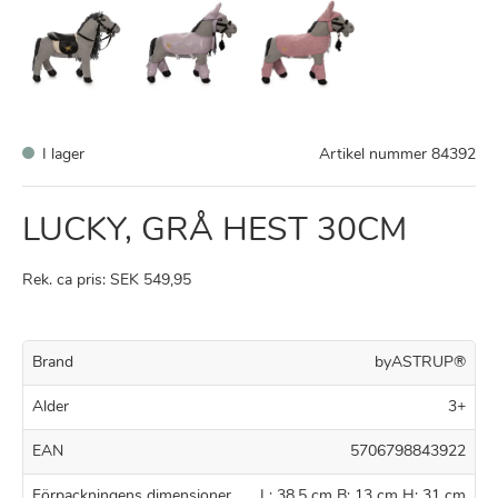
I lager
Artikel nummer
84392
LUCKY, GRÅ HEST 30CM
Rek. ca pris: SEK 549,95
Brand
byASTRUP®
Alder
3+
EAN
5706798843922
Förpackningens dimensioner
L: 38,5 cm B: 13 cm H: 31 cm