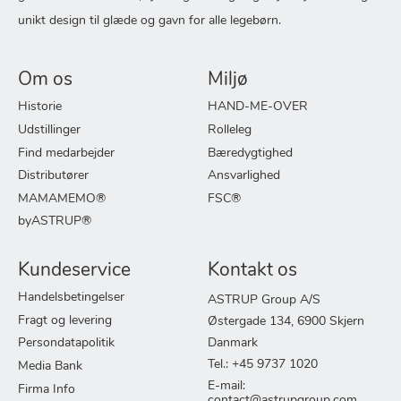
unikt design til glæde og gavn for alle legebørn.
Om os
Miljø
Historie
HAND-ME-OVER
Udstillinger
Rolleleg
Find medarbejder
Bæredygtighed
Distributører
Ansvarlighed
MAMAMEMO®
FSC®
byASTRUP®
Kundeservice
Kontakt os
Handelsbetingelser
ASTRUP Group A/S
Fragt og levering
Østergade 134, 6900 Skjern
Persondatapolitik
Danmark
Tel.: +45 9737 1020
Media Bank
E-mail:
Firma Info
contact@astrupgroup.com