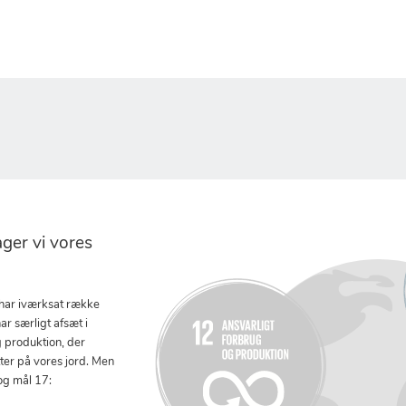
er vi vores
 har iværksat række
ar særligt afsæt i
g produktion, der
tter på vores jord. Men
og mål 17: