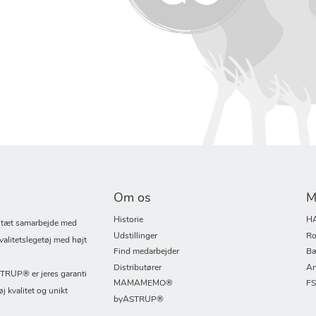
Om os
M
Historie
H
i tæt samarbejde med
Udstillinger
Ro
valitetslegetøj med højt
Find medarbejder
Bæ
Distributører
An
UP® er jeres garanti
MAMAMEMO®
F
øj kvalitet og unikt
byASTRUP®