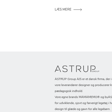
LÆS MERE
ASTRUP Group A/S er et dansk firma, der 
vore leverandører designer og producerer k
pædagogisk indhold.
Vore egne brands MAMAMEMO® og byASTR
for udviklende, sjovt og farverigt legetøj i h
design til glæde og gavn for alle legebørn.