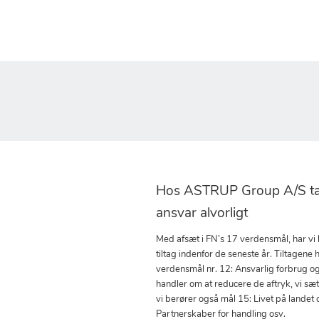
Hos ASTRUP Group A/S tag
ansvar alvorligt
Med afsæt i FN’s 17 verdensmål, har vi
tiltag indenfor de seneste år. Tiltagene h
verdensmål nr. 12: Ansvarlig forbrug o
handler om at reducere de aftryk, vi sæ
vi berører også mål 15: Livet på landet 
Partnerskaber for handling osv.