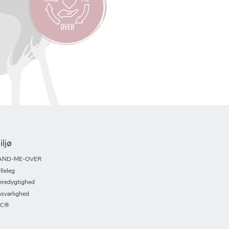
iljø
AND-ME-OVER
lleleg
redygtighed
svarlighed
SC®