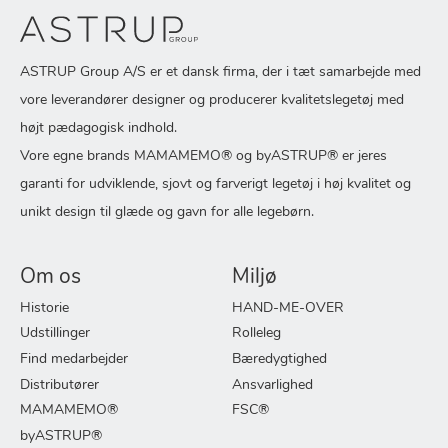
ASTRUP Group A/S er et dansk firma, der i tæt samarbejde med
vore leverandører designer og producerer kvalitetslegetøj med
højt pædagogisk indhold.
Vore egne brands MAMAMEMO® og byASTRUP® er jeres
garanti for udviklende, sjovt og farverigt legetøj i høj kvalitet og
unikt design til glæde og gavn for alle legebørn.
Om os
Miljø
Historie
HAND-ME-OVER
Udstillinger
Rolleleg
Find medarbejder
Bæredygtighed
Distributører
Ansvarlighed
MAMAMEMO®
FSC®
byASTRUP®