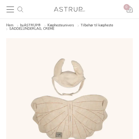
0
Hem
byASTRUP®
Kæphesteunivers
Tilbehør til kæpheste
SADDELUNDERLAG, CREME