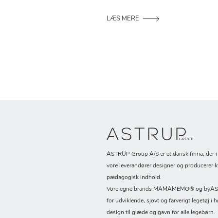
LÆS MERE
ASTRUP Group A/S er et dansk firma, der 
vore leverandører designer og producerer k
pædagogisk indhold.
Vore egne brands MAMAMEMO® og byASTR
for udviklende, sjovt og farverigt legetøj i h
design til glæde og gavn for alle legebørn.