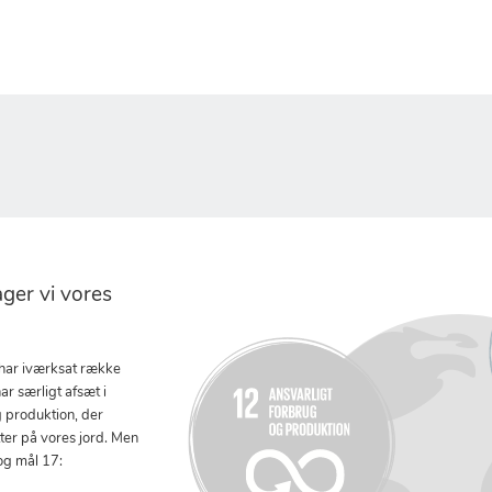
er vi vores
 har iværksat række
ar særligt afsæt i
g produktion, der
tter på vores jord. Men
og mål 17: