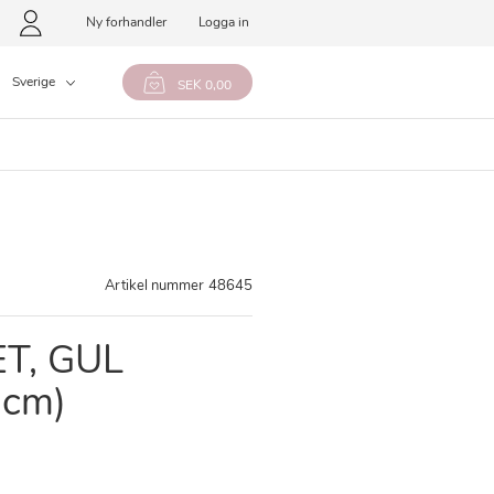
Ny forhandler
Logga in
Sverige
SEK 0,00
Artikel nummer
48645
T, GUL
 cm)