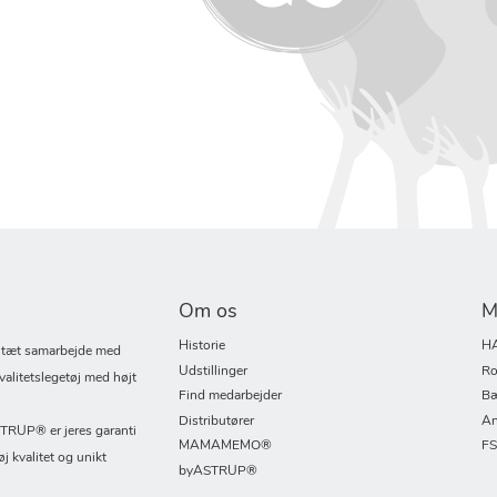
Om os
M
Historie
H
i tæt samarbejde med
Udstillinger
Ro
valitetslegetøj med højt
Find medarbejder
Bæ
Distributører
An
UP® er jeres garanti
MAMAMEMO®
F
øj kvalitet og unikt
byASTRUP®