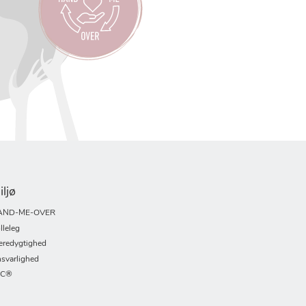
iljø
AND-ME-OVER
lleleg
redygtighed
svarlighed
SC®