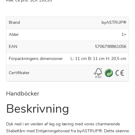
Rek. ca pris: SEK 199,95
Brand
byASTRUP®
Alder
1+
EAN
5706798861056
Förpackningens dimensioner
L: 11 cm B: 11 cm H: 20,5 cm
Certifikater
Handböcker
Beskrivning
Dyk ned i en verden af leg og læring med vores charmerende
Stabeltårn med Enhjørningehoved fra byASTRUP®. Dette skønne