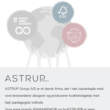
ASTRUP Group A/S er et dansk firma, der i tæt samarbejde med
vore leverandører designer og producerer kvalitetslegetøj med
højt pædagogisk indhold.
Vore egne brands MAMAMEMO® og byASTRUP® er jeres