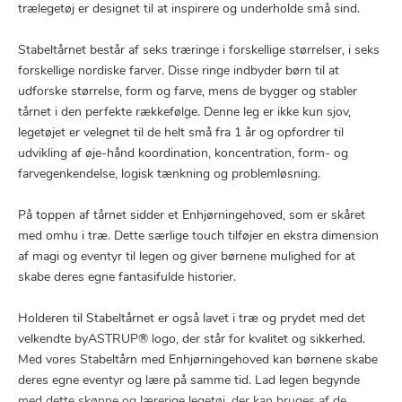
trælegetøj er designet til at inspirere og underholde små sind.
Stabeltårnet består af seks træringe i forskellige størrelser, i seks
forskellige nordiske farver. Disse ringe indbyder børn til at
udforske størrelse, form og farve, mens de bygger og stabler
tårnet i den perfekte rækkefølge. Denne leg er ikke kun sjov,
legetøjet er velegnet til de helt små fra 1 år og opfordrer til
udvikling af øje-hånd koordination, koncentration, form- og
farvegenkendelse, logisk tænkning og problemløsning.
På toppen af tårnet sidder et Enhjørningehoved, som er skåret
med omhu i træ. Dette særlige touch tilføjer en ekstra dimension
af magi og eventyr til legen og giver børnene mulighed for at
skabe deres egne fantasifulde historier.
Holderen til Stabeltårnet er også lavet i træ og prydet med det
velkendte byASTRUP® logo, der står for kvalitet og sikkerhed.
Med vores Stabeltårn med Enhjørningehoved kan børnene skabe
deres egne eventyr og lære på samme tid. Lad legen begynde
med dette skønne og lærerige legetøj, der kan bruges af de