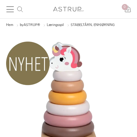
0
Hem
byASTRUP®
Læringsspil
STABELTÅRN, ENHJØRNING