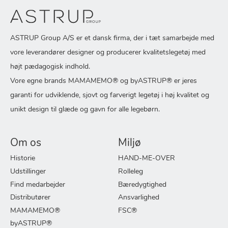
ASTRUP Group A/S er et dansk firma, der i tæt samarbejde med
vore leverandører designer og producerer kvalitetslegetøj med
højt pædagogisk indhold.
Vore egne brands MAMAMEMO® og byASTRUP® er jeres
garanti for udviklende, sjovt og farverigt legetøj i høj kvalitet og
unikt design til glæde og gavn for alle legebørn.
Om os
Miljø
Historie
HAND-ME-OVER
Udstillinger
Rolleleg
Find medarbejder
Bæredygtighed
Distributører
Ansvarlighed
MAMAMEMO®
FSC®
byASTRUP®