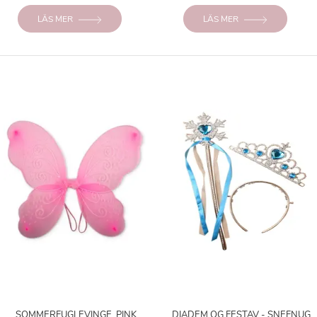
LÄS MER
LÄS MER
SOMMERFUGLEVINGE, PINK
DIADEM OG FESTAV - SNEFNUG