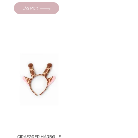
LÄS MER
GIRAFØRER HÅRBØJLE