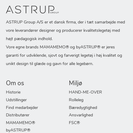
ASTRUP Group A/S er et dansk firma, der i tæt samarbejde med
vore leverandører designer og producerer kvalitetslegetøj med
højt pædagogisk indhold.
Vore egne brands MAMAMEMO® og byASTRUP® er jeres
garanti for udviklende, sjovt og farverigt legetøj i høj kvalitet og
unikt design til glæde og gavn for alle legebørn.
Om os
Miljø
Historie
HAND-ME-OVER
Udstillinger
Rolleleg
Find medarbejder
Bæredygtighed
Distributører
Ansvarlighed
MAMAMEMO®
FSC®
byASTRUP®