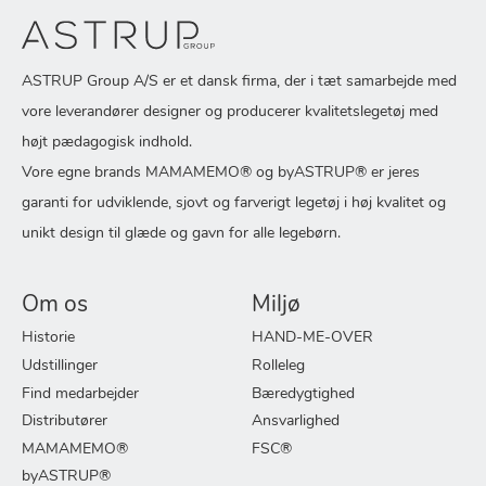
ASTRUP Group A/S er et dansk firma, der i tæt samarbejde med
vore leverandører designer og producerer kvalitetslegetøj med
højt pædagogisk indhold.
Vore egne brands MAMAMEMO® og byASTRUP® er jeres
garanti for udviklende, sjovt og farverigt legetøj i høj kvalitet og
unikt design til glæde og gavn for alle legebørn.
Om os
Miljø
Historie
HAND-ME-OVER
Udstillinger
Rolleleg
Find medarbejder
Bæredygtighed
Distributører
Ansvarlighed
MAMAMEMO®
FSC®
byASTRUP®