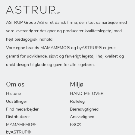
ASTRUP Group A/S er et dansk firma, der i tæt samarbejde med
vore leverandører designer og producerer kvalitetslegetøj med
højt pædagogisk indhold.
Vore egne brands MAMAMEMO® og byASTRUP® er jeres
garanti for udviklende, sjovt og farverigt legetøj i høj kvalitet og
unikt design til glæde og gavn for alle legebørn.
Om os
Miljø
Historie
HAND-ME-OVER
Udstillinger
Rolleleg
Find medarbejder
Bæredygtighed
Distributører
Ansvarlighed
MAMAMEMO®
FSC®
byASTRUP®