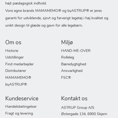
højt pædagogisk indhold.
Vore egne brands MAMAMEMO® og byASTRUP® er jeres
garanti for udviklende, sjovt og farverigt legetøj i høj kvalitet og
unikt design til glæde og gavn for alle legebørn.
Om os
Miljø
Historie
HAND-ME-OVER
Udstillinger
Rolleleg
Find medarbejder
Bæredygtighed
Distributører
Ansvarlighed
MAMAMEMO®
FSC®
byASTRUP®
Kundeservice
Kontakt os
Handelsbetingelser
ASTRUP Group A/S
Fragt og levering
Østergade 134, 6900 Skjern