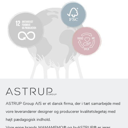
ASTRUP Group A/S er et dansk firma, der i tæt samarbejde med
vore leverandører designer og producerer kvalitetslegetøj med
højt pædagogisk indhold.
Vore egne brands MAMAMEMO® og byASTRUP® er jeres