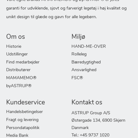
garanti for udviklende, sjovt og farverigt legetøj i høj kvalitet og
unikt design til glæde og gavn for alle legebørn.
Om os
Miljø
Historie
HAND-ME-OVER
Udstillinger
Rolleleg
Find medarbejder
Bæredygtighed
Distributører
Ansvarlighed
MAMAMEMO®
FSC®
byASTRUP®
Kundeservice
Kontakt os
Handelsbetingelser
ASTRUP Group A/S
Fragt og levering
Østergade 134, 6900 Skjern
Persondatapolitik
Danmark
Tel.: +45 9737 1020
Media Bank