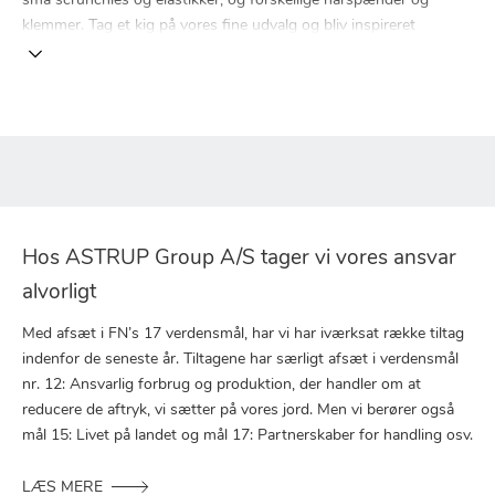
små scrunchies og elastikker, og forskellige hårspænder og
klemmer. Tag et kig på vores fine udvalg og bliv inspireret
Hos ASTRUP Group A/S tager vi vores ansvar
alvorligt
Med afsæt i FN’s 17 verdensmål, har vi har iværksat række tiltag
indenfor de seneste år. Tiltagene har særligt afsæt i verdensmål
nr. 12: Ansvarlig forbrug og produktion, der handler om at
reducere de aftryk, vi sætter på vores jord. Men vi berører også
mål 15: Livet på landet og mål 17: Partnerskaber for handling osv.
LÆS MERE