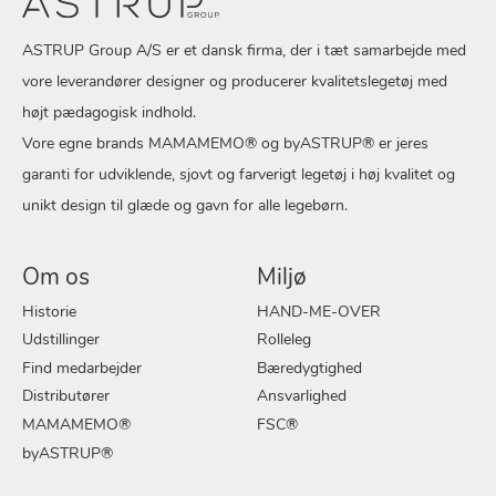
ASTRUP Group A/S er et dansk firma, der i tæt samarbejde med
vore leverandører designer og producerer kvalitetslegetøj med
højt pædagogisk indhold.
Vore egne brands MAMAMEMO® og byASTRUP® er jeres
garanti for udviklende, sjovt og farverigt legetøj i høj kvalitet og
unikt design til glæde og gavn for alle legebørn.
Om os
Miljø
Historie
HAND-ME-OVER
Udstillinger
Rolleleg
Find medarbejder
Bæredygtighed
Distributører
Ansvarlighed
MAMAMEMO®
FSC®
byASTRUP®