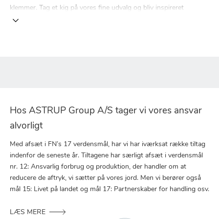
klemmer. Tag et kig på vores fine udvalg og bliv inspireret
Hos ASTRUP Group A/S tager vi vores ansvar
alvorligt
Med afsæt i FN’s 17 verdensmål, har vi har iværksat række tiltag
indenfor de seneste år. Tiltagene har særligt afsæt i verdensmål
nr. 12: Ansvarlig forbrug og produktion, der handler om at
reducere de aftryk, vi sætter på vores jord. Men vi berører også
mål 15: Livet på landet og mål 17: Partnerskaber for handling osv.
LÆS MERE