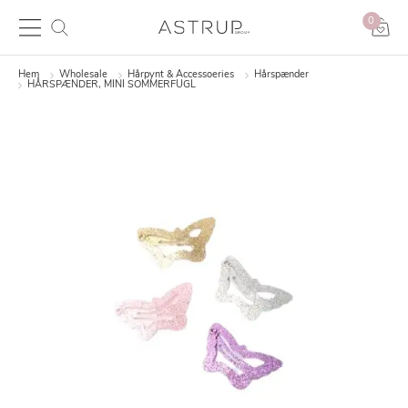
0
Hem
Wholesale
Hårpynt & Accessoeries
Hårspænder
HÅRSPÆNDER, MINI SOMMERFUGL