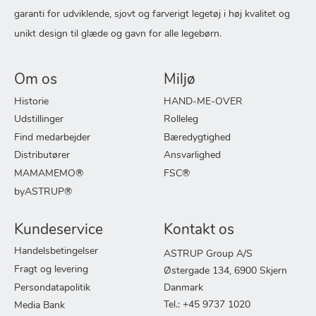
garanti for udviklende, sjovt og farverigt legetøj i høj kvalitet og
unikt design til glæde og gavn for alle legebørn.
Om os
Miljø
Historie
HAND-ME-OVER
Udstillinger
Rolleleg
Find medarbejder
Bæredygtighed
Distributører
Ansvarlighed
MAMAMEMO®
FSC®
byASTRUP®
Kundeservice
Kontakt os
Handelsbetingelser
ASTRUP Group A/S
Fragt og levering
Østergade 134, 6900 Skjern
Persondatapolitik
Danmark
Tel.: +45 9737 1020
Media Bank