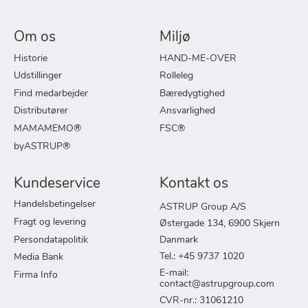
Om os
Miljø
Historie
HAND-ME-OVER
Udstillinger
Rolleleg
Find medarbejder
Bæredygtighed
Distributører
Ansvarlighed
MAMAMEMO®
FSC®
byASTRUP®
Kundeservice
Kontakt os
Handelsbetingelser
ASTRUP Group A/S
Fragt og levering
Østergade 134, 6900 Skjern
Persondatapolitik
Danmark
Tel.: +45 9737 1020
Media Bank
E-mail:
Firma Info
contact@astrupgroup.com
CVR-nr.: 31061210